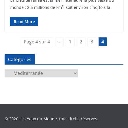
La Méditerranée est la mer intérieure la plus vaste du
monde : 2,5 millions de km², soit environ cinq fois la
Read More
Page 4 sur 4
«
1
2
3
4
Catégories
C
a
t
é
g
o
r
© 2020
Les Yeux du Monde
, tous droits réservés.
i