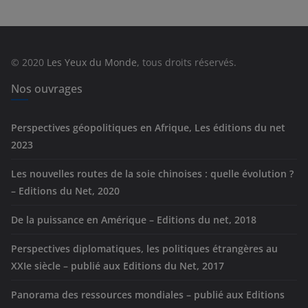
é
g
o
r
© 2020
Les Yeux du Monde
, tous droits réservés.
i
e
Nos ouvrages
s
Perspectives géopolitiques en Afrique, Les éditions du net
2023
Les nouvelles routes de la soie chinoises : quelle évolution ?
– Editions du Net, 2020
De la puissance en Amérique – Editions du net, 2018
Perspectives diplomatiques, les politiques étrangères au
XXIe siècle – publié aux Editions du Net, 2017
Panorama des ressources mondiales – publié aux Editions