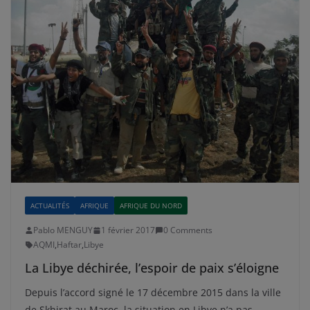
ACTUALITÉS
AFRIQUE
AFRIQUE DU NORD
Pablo MENGUY
1 février 2017
0 Comments
AQMI
,
Haftar
,
Libye
La Libye déchirée, l’espoir de paix s’éloigne
Depuis l’accord signé le 17 décembre 2015 dans la ville
de Skhirat au Maroc, la situation en Libye n’a pas