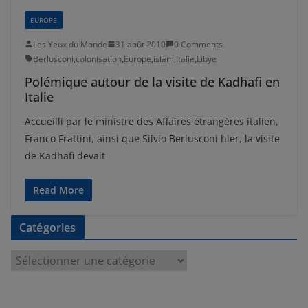
EUROPE
Les Yeux du Monde
31 août 2010
0 Comments
Berlusconi
,
colonisation
,
Europe
,
islam
,
Italie
,
Libye
Polémique autour de la visite de Kadhafi en
Italie
Accueilli par le ministre des Affaires étrangères italien,
Franco Frattini, ainsi que Silvio Berlusconi hier, la visite
de Kadhafi devait
Read More
Catégories
C
a
t