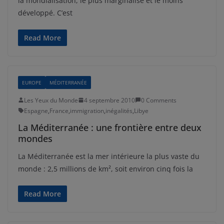
la mondialisation, le plus marginalisé et le moins
développé. C’est
Read More
EUROPE
MÉDITERRANÉE
Les Yeux du Monde
4 septembre 2010
0 Comments
Espagne
,
France
,
immigration
,
inégalités
,
Libye
La Méditerranée : une frontière entre deux
mondes
La Méditerranée est la mer intérieure la plus vaste du
monde : 2,5 millions de km², soit environ cinq fois la
Read More