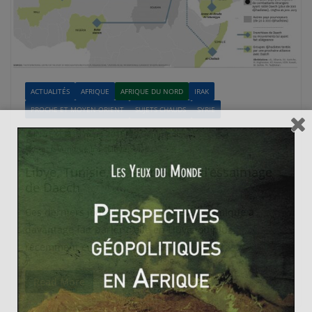
ACTUALITÉS
AFRIQUE
AFRIQUE DU NORD
IRAK
PROCHE ET MOYEN-ORIENT
SUJETS CHAUDS
SYRIE
INT EXT
13 mars 2016
0 Comments
Etat Islamique
,
Irak
,
Libye
,
Syrie
Libye, Tunisie,… : la stratégie d’essaimage
de Daech
Ces derniers jours l’organisation Etat islamique a
davantage fait parler d’elle en Libye, ou plus
récemment en Tunisie près de
Read More