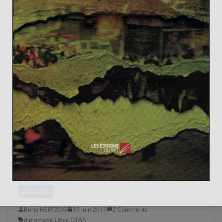
ACTUALITÉS
ENERGIE
GÉOÉCONOMIE
MONDIALISATION ET ENJEUX
PROCHE ET MOYEN-ORIENT
Hugo TOUPIN
12 octobre 2014
0 Comments
Arabie Saoudite
,
gas
,
gaz
,
Irak
,
Iran
,
Libye
,
oil
,
pétrole
Pétrole : à quoi joue l’Arabie Saoudite ?
Pour la première fois depuis fin 2012, les cours du baril
de pétrole atteignent des niveaux historiquement bas
avec un
Read More
ACTUALITÉS
Boris HERTZOG
19 juin 2011
2 Comments
diplomatie
,
Libye
,
OTAN