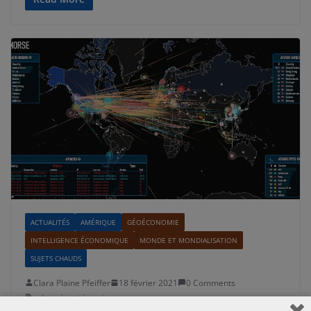
ACTUALITÉS
AMÉRIQUE
GÉOÉCONOMIE
INTELLIGENCE ÉCONOMIQUE
MONDE ET MONDIALISATION
SUJETS CHAUDS
Clara Plaine Pfeiffer
18 février 2021
0 Comments
cybersécurité
,
espionnage