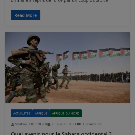
birmane a repris de force par un coup d’État, ce
Read More
ACTUALITÉS
AFRIQUE
AFRIQUE DU NORD
Mathieu OBRINGER
31 janvier 2021
0 Comments
Quel avenir pour le Sahara occidental ?