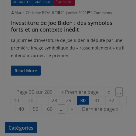
ACTUALITÉS
AMÉRIQUE
ÉTATS-UNIS
Marie-Christine BIDAULT
21 janvier 2021
0 Comments
Investiture de Joe Biden : des symboles
forts et un contexte inédit
La journée d’investiture de Joe Biden a débuté par une
première image symbolique du « rassemblement » qu’il
entend incarner. Le premier
Read More
Page 30 sur 289
« Première page
«
…
10
20
…
28
29
30
31
32
…
40
50
60
…
»
Dernière page »
Catégories