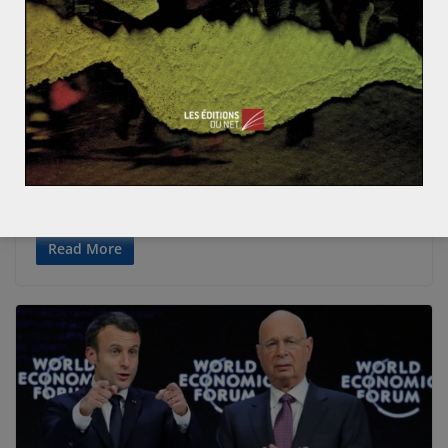
ACTUALITÉS
AFRIQUE
AFRIQUE CENTRALE
Claire POTIN
9 février 2021
0 Comments
RDC : jusqu’où ira Félix Tshisekedi ?
A la suite des élections présidentielles de 2018, la RDC
assiste à de nombreux changements de couleurs
politiques au sein
Read More