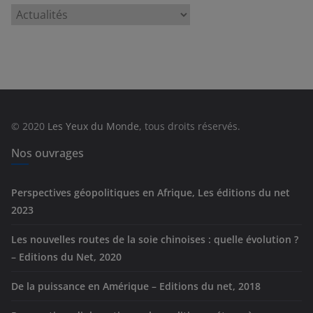
C
a
t
é
g
o
r
© 2020
Les Yeux du Monde
, tous droits réservés.
i
e
Nos ouvrages
s
Perspectives géopolitiques en Afrique, Les éditions du net
2023
Les nouvelles routes de la soie chinoises : quelle évolution ?
– Editions du Net, 2020
De la puissance en Amérique – Editions du net, 2018