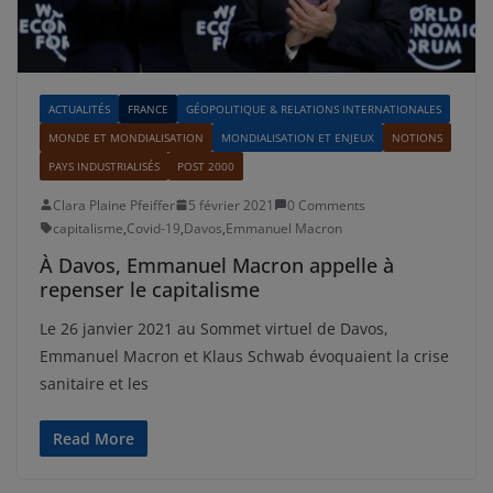
ACTUALITÉS
FRANCE
GÉOPOLITIQUE & RELATIONS INTERNATIONALES
MONDE ET MONDIALISATION
MONDIALISATION ET ENJEUX
NOTIONS
PAYS INDUSTRIALISÉS
POST 2000
Clara Plaine Pfeiffer
5 février 2021
0 Comments
capitalisme
,
Covid-19
,
Davos
,
Emmanuel Macron
À Davos, Emmanuel Macron appelle à
repenser le capitalisme
Le 26 janvier 2021 au Sommet virtuel de Davos,
Emmanuel Macron et Klaus Schwab évoquaient la crise
sanitaire et les
Read More