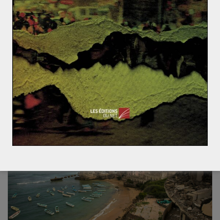
Algérie
,
France
,
rencontre
Elisabeth Borne en Algérie : le résultat
d’une rencontre attendue
Le 9 octobre 2022, Elisabeth Borne, Première ministre
française, s’est rendue en Algérie. Son homologue
algérien Aymen Benabderrahmane l’a accueillie
Read More