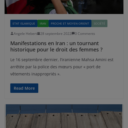
ETAT ISLAMIQUE
IRAN
PROCHE ET MOYEN-ORIENT
SOCIÉTÉ
Angele Hebert
28 septembre 2022
0 Comments
Manifestations en Iran : un tournant
historique pour le droit des femmes ?
Le 16 septembre dernier, l’iranienne Mahsa Amini est
arrêtée par la police des mœurs pour « port de
vêtements inappropriés ».
Read More