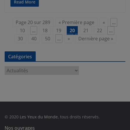
Read More
Page 20 sur 289
« Première page
«
…
10
…
18
19
20
21
22
…
30
40
50
…
»
Dernière page »
Catégories
C
a
t
é
g
o
r
© 2020
Les Yeux du Monde
, tous droits réservés.
i
e
Nos ouvrages