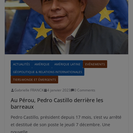
ACTUALITÉS
AMÉRIQUE
AMÉRIQUE LATINE
EVÉNEMENTS
GÉOPOLITIQUE & RELATIONS INTERNATIONALES
TIERS-MONDE ET ÉMERGENTS
Gabrielle FRANCK
4 janvier 2023
0 Comments
Au Pérou, Pedro Castillo derrière les
barreaux
Pedro Castillo, président depuis 17 mois, s’est vu arrêté
et destitué de son poste le jeudi 7 décembre. Une
nouvelle