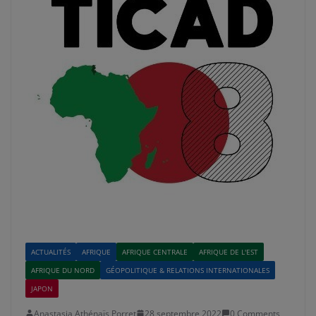
ACTUALITÉS
AFRIQUE
AFRIQUE CENTRALE
AFRIQUE DE L'EST
AFRIQUE DU NORD
GÉOPOLITIQUE & RELATIONS INTERNATIONALES
JAPON
Anastasia Athénaïs Porret
28 septembre 2022
0 Comments