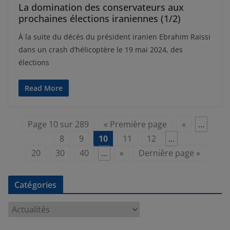
La domination des conservateurs aux
prochaines élections iraniennes (1/2)
À la suite du décès du président iranien Ebrahim Raissi
dans un crash d’hélicoptère le 19 mai 2024, des
élections
Read More
Page 10 sur 289
« Première page
«
…
8
9
10
11
12
…
20
30
40
…
»
Dernière page »
Catégories
C
a