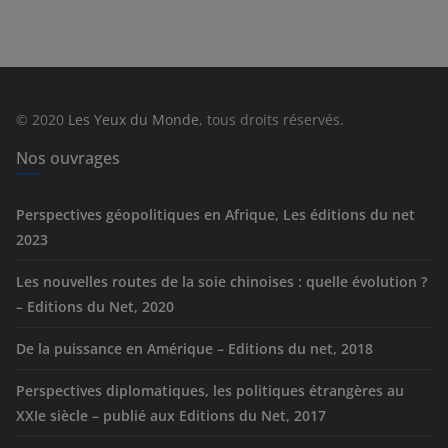
t
é
g
o
r
© 2020
Les Yeux du Monde
, tous droits réservés.
i
e
Nos ouvrages
s
Perspectives géopolitiques en Afrique, Les éditions du net
2023
Les nouvelles routes de la soie chinoises : quelle évolution ?
– Editions du Net, 2020
De la puissance en Amérique – Editions du net, 2018
Perspectives diplomatiques, les politiques étrangères au
XXIe siècle – publié aux Editions du Net, 2017