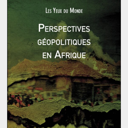
Read More
IRAN
PROCHE ET MOYEN-ORIENT
Ameerah Ismael
13 août 2024
0 Comments
Iran : les débuts chancelants de