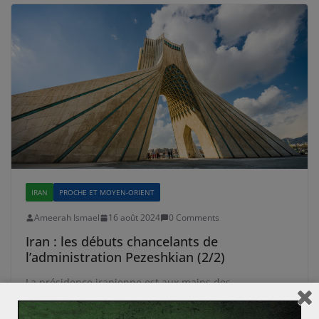
IRAN
PROCHE ET MOYEN-ORIENT
Ameerah Ismael
16 août 2024
0 Comments
Iran : les débuts chancelants de
l’administration Pezeshkian (2/2)
La présidence iranienne est aux mains des
réformateurs pour la première fois depuis deux
décennies. Pendant sa campagne, Massoud Pezeshkian