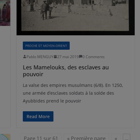
PROCHE ET MOYEN-ORIENT
Pablo MENGUY
27 mai 2019
0 Comments
Les Mamelouks, des esclaves au
pouvoir
La valse des empires musulmans (6/8). En 1250,
une armée d’esclaves soldats à la solde des
Ayubbides prend le pouvoir
Read More
Page 11 sur 61
« Première page
«
…