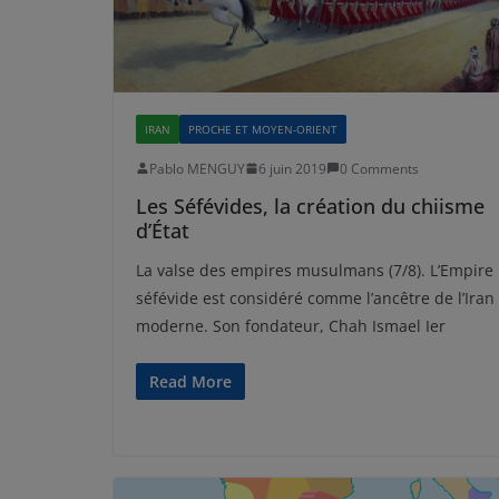
IRAN
PROCHE ET MOYEN-ORIENT
Pablo MENGUY
6 juin 2019
0 Comments
Les Séfévides, la création du chiisme
d’État
La valse des empires musulmans (7/8). L’Empire
séfévide est considéré comme l’ancêtre de l’Iran
moderne. Son fondateur, Chah Ismael Ier
Read More