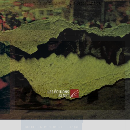
Nechirvan Barzani a été élu président du
Kurdistan irakien avec
Read More
MÉDITERRANÉE
PÉNINSULE ARABIQUE
PROCHE ET MOYEN-ORIENT
TURQUIE