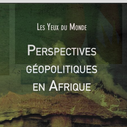
ACTUALITÉS
IRAK
PROCHE ET MOYEN-ORIENT
PROCHE-ORIENT
XavierB
10 juin 2019
0 Comments
Nechirvan Barzani à la présidence du
Kurdistan irakien : le renforcement de
la domination du PDK
Le 28 mai 2019, suite à un vote du Parlement,