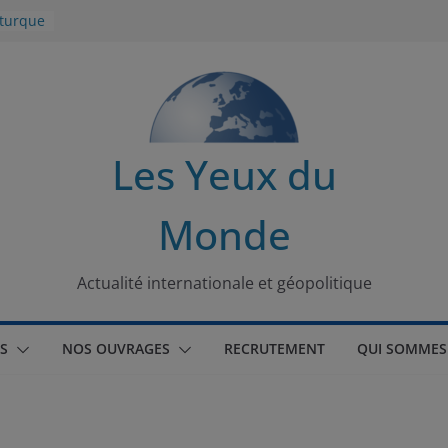
 turque
t
lit
s de la
Les Yeux du
seaux
Monde
tional
Actualité internationale et géopolitique
S
NOS OUVRAGES
RECRUTEMENT
QUI SOMMES