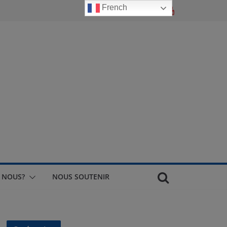
French
 NOUS?
NOUS SOUTENIR