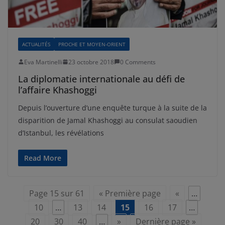
ACTUALITÉS
PROCHE ET MOYEN-ORIENT
Eva Martinelli
23 octobre 2018
0 Comments
La diplomatie internationale au défi de
l’affaire Khashoggi
Depuis l’ouverture d’une enquête turque à la suite de la
disparition de Jamal Khashoggi au consulat saoudien
d’Istanbul, les révélations
Read More
Page 15 sur 61
« Première page
«
…
10
…
13
14
15
16
17
…
20
30
40
…
»
Dernière page »