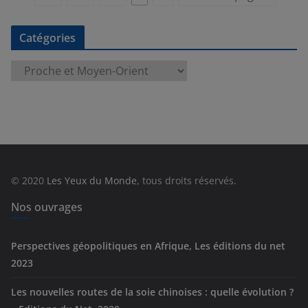
Catégories
C
a
t
é
g
o
r
© 2020
Les Yeux du Monde
, tous droits réservés.
i
e
Nos ouvrages
s
Perspectives géopolitiques en Afrique, Les éditions du net
2023
Les nouvelles routes de la soie chinoises : quelle évolution ?