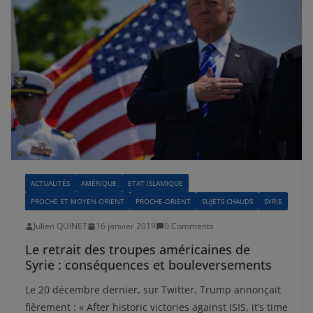
ACTUALITÉS
AMÉRIQUE
ETAT ISLAMIQUE
PROCHE ET MOYEN-ORIENT
PROCHE-ORIENT
SUJETS CHAUDS
SYRIE
Julien QUINET
16 janvier 2019
0 Comments
Le retrait des troupes américaines de
Syrie : conséquences et bouleversements
Le 20 décembre dernier, sur Twitter, Trump annonçait
fièrement : « After historic victories against ISIS, it’s time