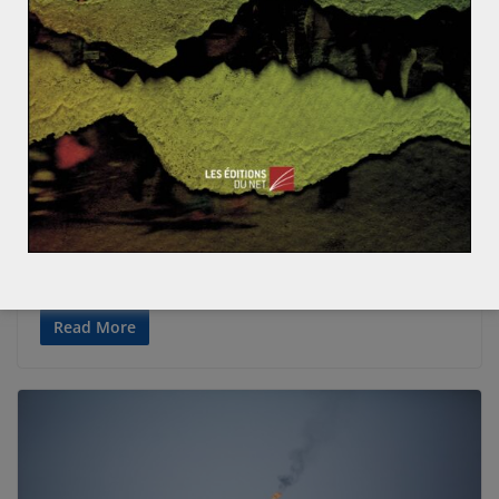
PÉNINSULE ARABIQUE
PROCHE ET MOYEN-ORIENT
Thomas CIBOULET
23 novembre 2018
0 Comments
Yémen du Sud, l’autre guerre civile ?
Alors que la bataille pour la ville d’Al Hodeidah,
disputée entre loyalistes du gouvernement Hadi et
milice Houthis retient l’attention
Read More