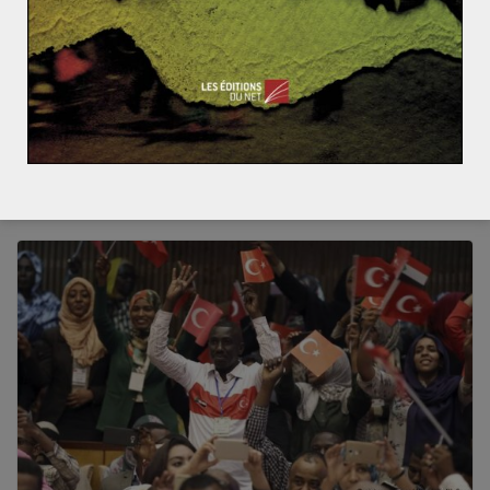
Elections anticipées en Turquie, la fuite en
avant d’Erdogan
Contradiction ? Que nenni ! Le 18 avril dernier, le
président turc Recep Tayyip Erdogan a annoncé la
tenue d’élections
Read More