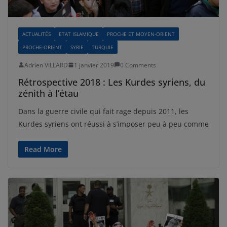
ACTUALITÉS
ETAT ISLAMIQUE
PROCHE ET MOYEN-ORIENT
PROCHE-ORIENT
SYRIE
TURQUIE
Adrien VILLARD
1 janvier 2019
0 Comments
Rétrospective 2018 : Les Kurdes syriens, du
zénith à l’étau
Dans la guerre civile qui fait rage depuis 2011, les
Kurdes syriens ont réussi à s’imposer peu à peu comme
Read More