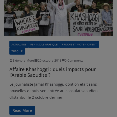
ACTUALITÉS
PÉNINSULE ARABIQUE
PROCHE ET MOYEN-ORIENT
TURQUIE
Eléonore Motel
20 octobre 2018
0 Comments
Affaire Khashoggi : quels impacts pour
l’Arabie Saoudite ?
Le journaliste Jamal Khashoggi, dont on était sans
nouvelles depuis son entrée au consulat saoudien
d’Istanbul le 2 octobre dernier,
Read More