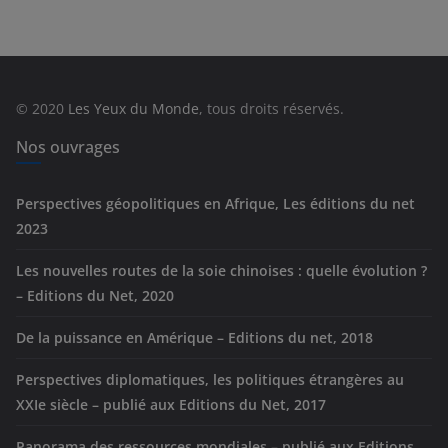
é
g
o
r
© 2020
Les Yeux du Monde
, tous droits réservés.
i
e
Nos ouvrages
s
Perspectives géopolitiques en Afrique, Les éditions du net
2023
Les nouvelles routes de la soie chinoises : quelle évolution ?
– Editions du Net, 2020
De la puissance en Amérique – Editions du net, 2018
Perspectives diplomatiques, les politiques étrangères au
XXIe siècle – publié aux Editions du Net, 2017
Panorama des ressources mondiales – publié aux Editions