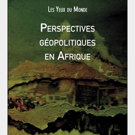
vis-à-vis du pouvoir
Read More
ACTUALITÉS
PROCHE ET MOYEN-ORIENT
TURQUIE
Adrien VILLARD
11 mai 2018
0 Comments