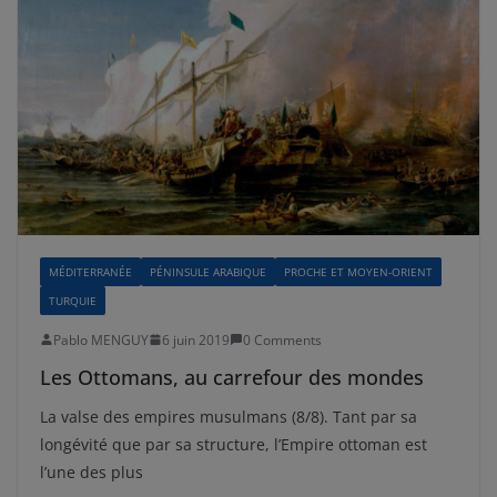
MÉDITERRANÉE
PÉNINSULE ARABIQUE
PROCHE ET MOYEN-ORIENT
TURQUIE
Pablo MENGUY
6 juin 2019
0 Comments
Les Ottomans, au carrefour des mondes
La valse des empires musulmans (8/8). Tant par sa
longévité que par sa structure, l’Empire ottoman est
l’une des plus