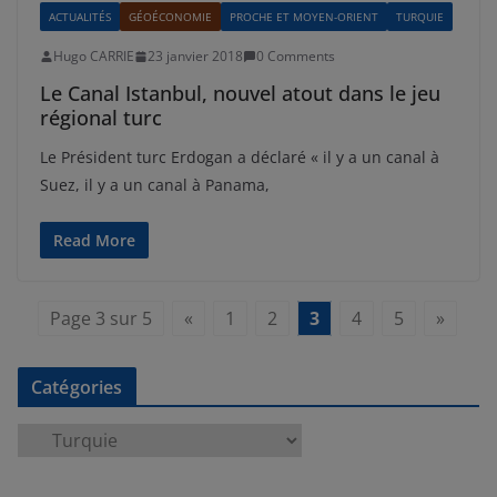
ACTUALITÉS
GÉOÉCONOMIE
PROCHE ET MOYEN-ORIENT
TURQUIE
Hugo CARRIE
23 janvier 2018
0 Comments
Le Canal Istanbul, nouvel atout dans le jeu
régional turc
Le Président turc Erdogan a déclaré « il y a un canal à
Suez, il y a un canal à Panama,
Read More
Page 3 sur 5
«
1
2
3
4
5
»
Catégories
C
a
t