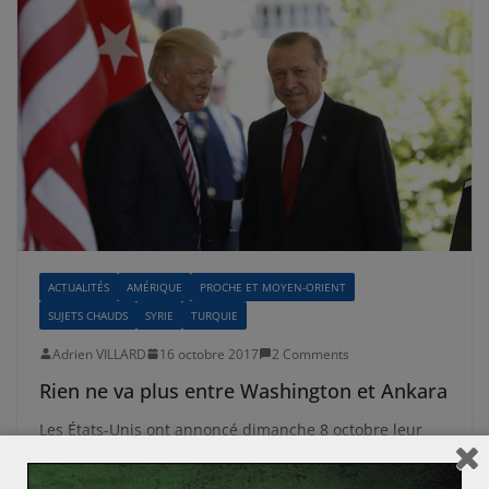
ACTUALITÉS
AMÉRIQUE
PROCHE ET MOYEN-ORIENT
SUJETS CHAUDS
SYRIE
TURQUIE
Adrien VILLARD
16 octobre 2017
2 Comments
Rien ne va plus entre Washington et Ankara
Les États-Unis ont annoncé dimanche 8 octobre leur
décision de ne plus délivrer de visas aux ressortissants
turcs , ce