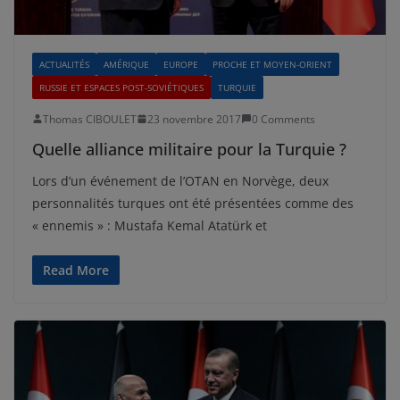
ACTUALITÉS
AMÉRIQUE
EUROPE
PROCHE ET MOYEN-ORIENT
RUSSIE ET ESPACES POST-SOVIÉTIQUES
TURQUIE
Thomas CIBOULET
23 novembre 2017
0 Comments
Quelle alliance militaire pour la Turquie ?
Lors d’un événement de l’OTAN en Norvège, deux
personnalités turques ont été présentées comme des
« ennemis » : Mustafa Kemal Atatürk et
Read More