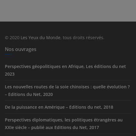
t
é
g
o
r
© 2020
Les Yeux du Monde
, tous droits réservés.
i
e
Nos ouvrages
s
Perspectives géopolitiques en Afrique, Les éditions du net
2023
Les nouvelles routes de la soie chinoises : quelle évolution ?
– Editions du Net, 2020
De la puissance en Amérique – Editions du net, 2018
Perspectives diplomatiques, les politiques étrangères au
XXIe siècle – publié aux Editions du Net, 2017