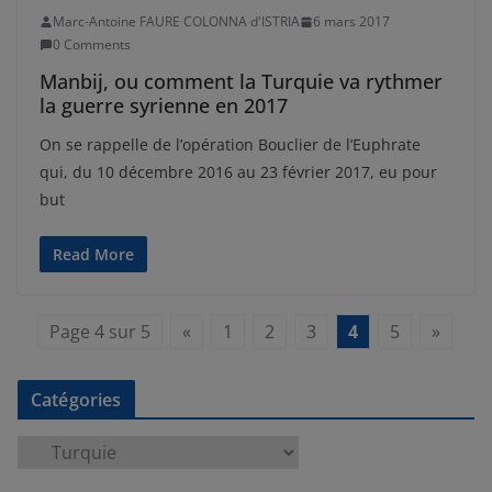
Marc-Antoine FAURE COLONNA d'ISTRIA
6 mars 2017
0 Comments
Manbij, ou comment la Turquie va rythmer
la guerre syrienne en 2017
On se rappelle de l’opération Bouclier de l’Euphrate
qui, du 10 décembre 2016 au 23 février 2017, eu pour
but
Read More
Page 4 sur 5
«
1
2
3
4
5
»
Catégories
C
a