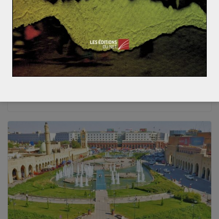
Noémie MOREAU
3 octobre 2017
0 Comments
L’ « amitié russo-turque » existe-t-elle
vraiment ?
Jeudi 28 septembre, le président russe, Vladimir
Poutine, s’est rendu en Turquie pour un dîner avec son
homologue turc, Recep
Read More