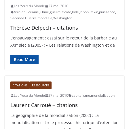
Les Yeux du Monde
27 mai 2010
Asie et Océanie
,
Chine
,
guerre froide
,
Inde
,
Japon
,
Pékin
,
puissance
,
Seconde Guerre mondiale
,
Washington
Thérèse Delpech – citations
L’ensauvagement : essai sur le retour de la barbarie au
XXI° siècle (2005) : « Les relations de Washington et de
Read More
CITATIONS
RESSOURCES
Les Yeux du Monde
27 mai 2010
capitalisme
,
mondialisation
Laurent Carroué – citations
La géographie de la mondialisation (2002) : La
mondialisation est « le processus historique d’extension