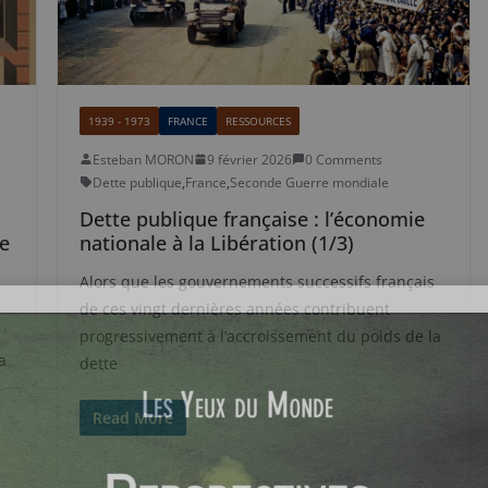
1939 - 1973
FRANCE
RESSOURCES
Esteban MORON
9 février 2026
0 Comments
Dette publique
,
France
,
Seconde Guerre mondiale
Dette publique française : l’économie
e
nationale à la Libération (1/3)
Alors que les gouvernements successifs français
de ces vingt dernières années contribuent
progressivement à l’accroissement du poids de la
a
dette
Read More