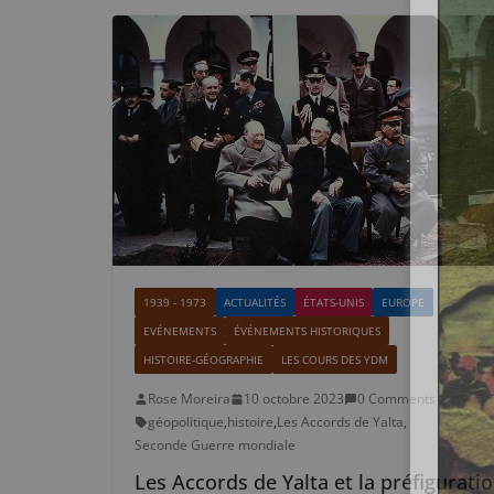
1939 - 1973
ACTUALITÉS
ÉTATS-UNIS
EUROPE
EVÉNEMENTS
ÉVÉNEMENTS HISTORIQUES
HISTOIRE-GÉOGRAPHIE
LES COURS DES YDM
Rose Moreira
10 octobre 2023
0 Comments
géopolitique
,
histoire
,
Les Accords de Yalta
,
Seconde Guerre mondiale
Les Accords de Yalta et la préfigurati