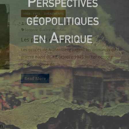
1939 - 1973
EVÉNEMENTS
INT EXT
16 octobre 2015
0 Comments
Seconde Guerre mondiale
Les procès de Nuremberg
Les procès de Nuremberg jugent les criminels de
guerre nazis du 18 octobre 1945 au 1er octobre
1946 composé de
Read More
on