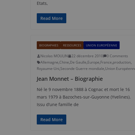
Etats,
Read More
BIOGRAPHIES
RESSOURCES
UNION EUROPÉENNE
Nicolas MOULIN
22 décembre 2010
0 Comments
Allemagne
,
Chine
,
De Gaulle
,
Europe
,
France
,
production
,
Royaume-Uni
,
Seconde Guerre mondiale
,
Union Européenn
Jean Monnet – Biographie
Né le 9 novembre 1888 à Cognac et mort le 16
mars 1979 à Bazoches-sur-Guyonne (Yvelines).
Issu d’une famille de
Read More