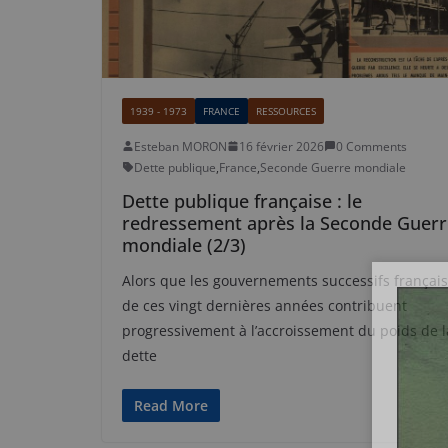
1939 - 1973
FRANCE
RESSOURCES
Esteban MORON
16 février 2026
0 Comments
Dette publique
,
France
,
Seconde Guerre mondiale
Dette publique française : le
redressement après la Seconde Guerr
mondiale (2/3)
Alors que les gouvernements successifs français
de ces vingt dernières années contribuent
progressivement à l’accroissement du poids de l
dette
Read More