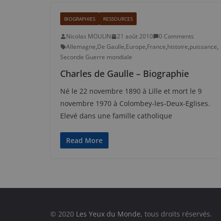
BIOGRAPHIES
RESSOURCES
Nicolas MOULIN
21 août 2010
0 Comments
Allemagne
,
De Gaulle
,
Europe
,
France
,
histoire
,
puissance
,
Seconde Guerre mondiale
Charles de Gaulle – Biographie
Né le 22 novembre 1890 à Lille et mort le 9
novembre 1970 à Colombey-les-Deux-Eglises.
Elevé dans une famille catholique
Read More
© 2020
Les Yeux du Monde
, tous droits réservés.