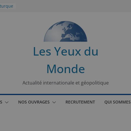
 turque
t
lit
s de la
Les Yeux du
seaux
Monde
tional
Actualité internationale et géopolitique
S
NOS OUVRAGES
RECRUTEMENT
QUI SOMMES