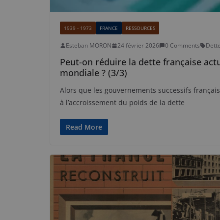
1939 - 1973
FRANCE
RESSOURCES
Esteban MORON
24 février 2026
0 Comments
Dett
Peut-on réduire la dette française act
mondiale ? (3/3)
Alors que les gouvernements successifs françai
à l’accroissement du poids de la dette
Read More