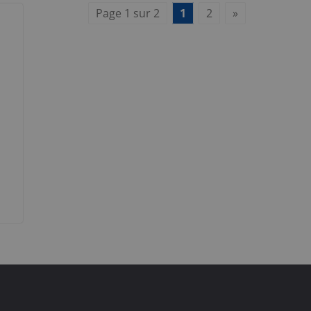
Page 1 sur 2
1
2
»