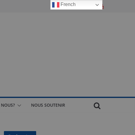
French
 NOUS?
NOUS SOUTENIR