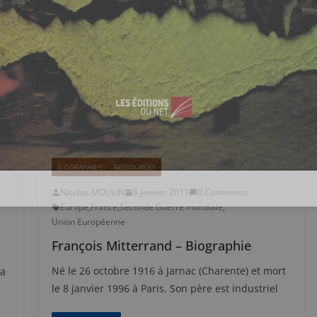
pe
BIOGRAPHIES
RESSOURCES
Nicolas MOULIN
8 janvier 2011
0 Comments
Europe
,
France
,
Seconde Guerre mondiale
,
Union Européenne
François Mitterrand – Biographie
Né le 26 octobre 1916 à Jarnac (Charente) et mort
la
le 8 janvier 1996 à Paris. Son père est industriel