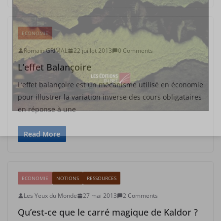
ECONOMIE
Romain GRIMAL
22 juillet 2013
0 Comments
L’effet Balançoire
L’effet balançoire est un mécanisme utilisé en économie
pour illustrer la variation inverse des cours obligataires
en réponse à une
Read More
ECONOMIE
NOTIONS
RESSOURCES
Les Yeux du Monde
27 mai 2013
2 Comments
Qu’est-ce que le carré magique de Kaldor ?