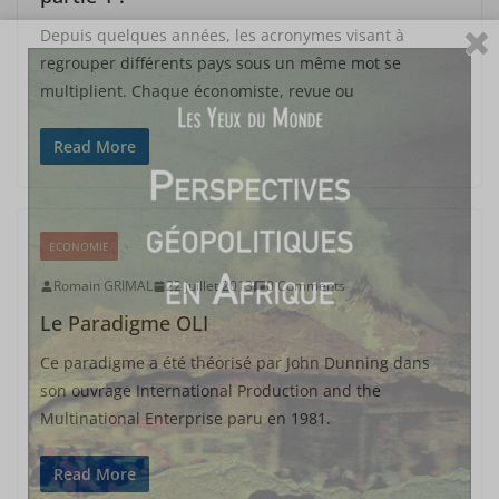
Depuis quelques années, les acronymes visant à
regrouper différents pays sous un même mot se
multiplient. Chaque économiste, revue ou
Read More
ECONOMIE
Romain GRIMAL
22 juillet 2013
0 Comments
Le Paradigme OLI
Ce paradigme a été théorisé par John Dunning dans
son ouvrage International Production and the
Multinational Enterprise paru en 1981.
Read More