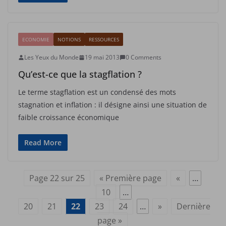
ECONOMIE
NOTIONS
RESSOURCES
Les Yeux du Monde
19 mai 2013
0 Comments
Qu’est-ce que la stagflation ?
Le terme stagflation est un condensé des mots
stagnation et inflation : il désigne ainsi une situation de
faible croissance économique
Read More
Page 22 sur 25
« Première page
«
…
10
…
20
21
22
23
24
…
»
Dernière
page »