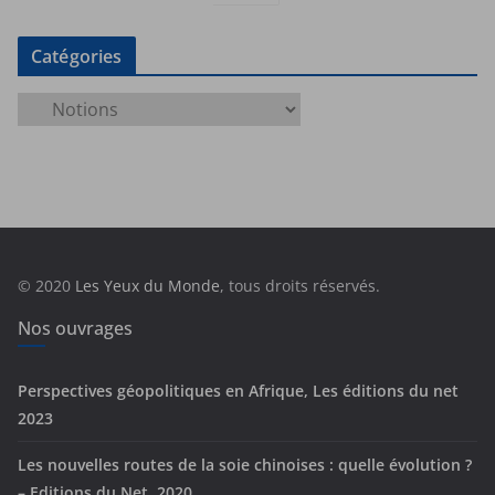
Catégories
C
a
t
é
g
o
r
© 2020
Les Yeux du Monde
, tous droits réservés.
i
e
Nos ouvrages
s
Perspectives géopolitiques en Afrique, Les éditions du net
2023
Les nouvelles routes de la soie chinoises : quelle évolution ?
– Editions du Net, 2020