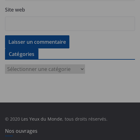
Site web
Catégories
C
a
t
é
g
o
r
© 2020
Les Yeux du Monde
, tous droits réservés.
i
e
Nos ouvrages
s