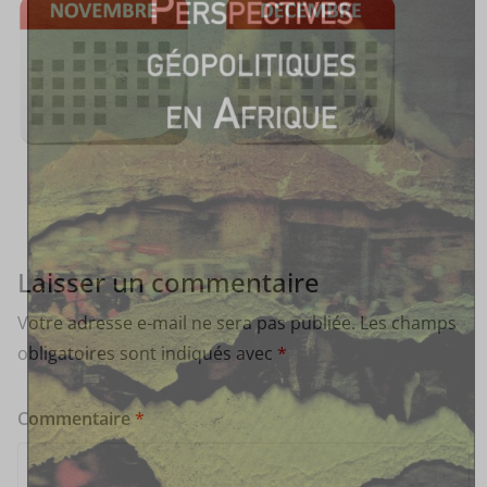
Laisser un commentaire
Votre adresse e-mail ne sera pas publiée.
Les champs
obligatoires sont indiqués avec
*
Commentaire
*