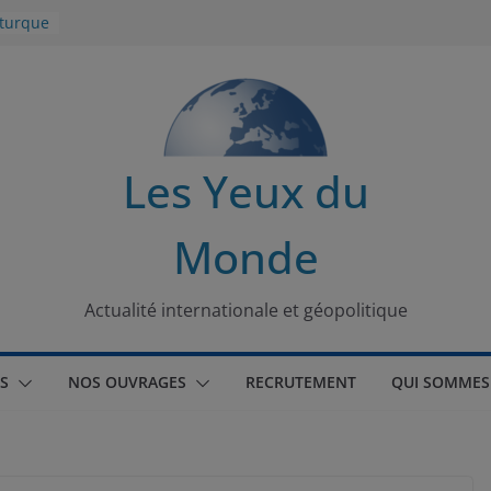
 turque
t
lit
s de la
Les Yeux du
seaux
Monde
tional
Actualité internationale et géopolitique
S
NOS OUVRAGES
RECRUTEMENT
QUI SOMMES