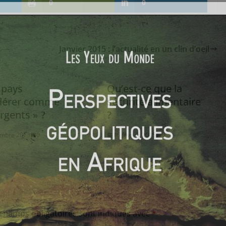
0
0
Janvier 2015 : l’actualité en un clin d’oeil
 pays
Qu’est-ce que la
dérer comme
sécurité alimentaire
rgents » ?
?
embre 2013
0
16 février 2015
0
 champs obligatoires sont indiqués avec
*