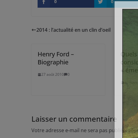
0
0
2014 : l’actualité en un clin d’oeil
Henry Ford –
Quels
Biographie
consi
« éme
27 août 2010
0
30 nov
Laisser un commentaire
Votre adresse e-mail ne sera pas publiée.
Les