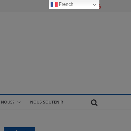
French
 NOUS?
NOUS SOUTENIR