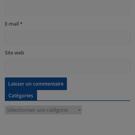
E-mail
*
Site web
Catégories
C
a
t
é