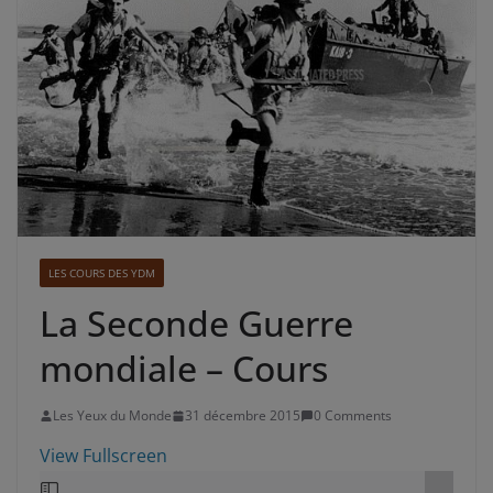
LES COURS DES YDM
La Seconde Guerre
mondiale – Cours
Les Yeux du Monde
31 décembre 2015
0 Comments
View Fullscreen
Aller