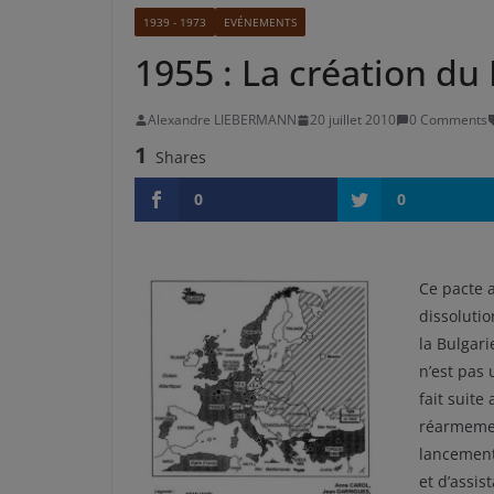
1939 - 1973
EVÉNEMENTS
1955 : La création du
Alexandre LIEBERMANN
20 juillet 2010
0 Comments
1
Shares
0
0
Ce pacte a
dissoluti
la Bulgari
n’est pas 
fait suite
réarmemen
lancement,
et d’assis