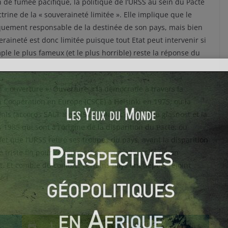
de fumée pacifique, la politique de l’URSS au sein du Pacte
ctrine de la « souveraineté limitée ». Elle implique que le
quement responsable de la destinée de son pays, mais bien
eraineté est donc limitée puisque tout Etat peut intervenir si
ple le plus fameux (et le plus horrible) reste la réponse du
 « ouverture ». Ouverture à la démocratie à travers la
la Coopération en Europe (CSCE) à Helsinki en 1975, ou la
is (accords SALT II en 1979). Mais c’est bien la glasnost et la
985 qui sont à l’origine de la disparition du Pacte, ou
et que l’URSS retire ses troupes du pays, avant la disparition
ne triste fin pour ce qui restera comme la seule union
t. Et comble du comble, certains pays ont depuis rejoint
e !
1
0