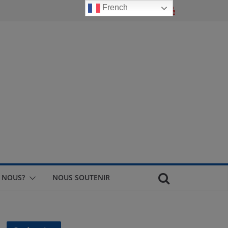
French
 NOUS?
NOUS SOUTENIR