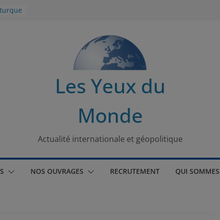
 turque
t
lit
s de la
Les Yeux du
seaux
Monde
tional
Actualité internationale et géopolitique
S
NOS OUVRAGES
RECRUTEMENT
QUI SOMMES