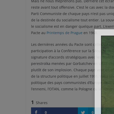
Mais ne nous méprenons pas. Derrière cet écran 
reste avant tout offensive. C’est le cas avec la do
Parti Communiste de chaque pays n’est pas uni
de la destinée du socialisme tout entier. La souv
le socialisme est en danger quelque part. L’exem
Pacte au
Printemps de Prague
en 1968.
Les dernières années du Pacte sont celles de son
participation à la Conférence sur la Sécurité et 
signature d’accords stratégiques avec les Etats-Un
perestroïka menées par Gorbatchev en URSS dès 1
plutôt de son implosion. Chaque pays veut en eff
de la structure politique en juillet 1991. Voilà u
politique des pays communistes d’Europe de l’Es
l’ennemi, l’OTAN, comme la Pologne ou la Hongri
1
Shares
0
0