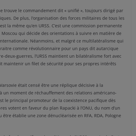
se trouve le commandement dit « unifié », toujours dirigé par
iques. De plus, l’organisation des forces militaires de tous les
st la même qu’en URSS. C’est une commission permanente
à Moscou qui décide des orientations à suivre en matière de
internationale. Néanmoins, et malgré ce multilatéralisme qui
raitre comme révolutionnaire pour un pays dit autarcique
re-deux-guerres, l’URSS maintient un bilatéralisme fort avec
t maintenir un filet de sécurité pour ses propres intérêts
arsovie était censé être une réplique décisive à la
t à un moment de réchauffement des relations américano-
 est le principal promoteur de la coexistence pacifique dès
es votent en faveur du plan Rapacki à l’ONU, du nom d’un
pu être établie une zone dénucléarisée en RFA, RDA, Pologne