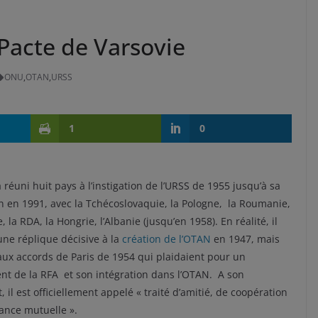
 Pacte de Varsovie
ONU
,
OTAN
,
URSS
1
0
 réuni huit pays à l’instigation de l’URSS de 1955 jusqu’à sa
on en 1991, avec la Tchécoslovaquie, la Pologne, la Roumanie,
e, la RDA, la Hongrie, l’Albanie (jusqu’en 1958). En réalité, il
une réplique décisive à la
création de l’OTAN
en 1947, mais
 aux accords de Paris de 1954 qui plaidaient pour un
t de la RFA et son intégration dans l’OTAN. A son
 il est officiellement appelé « traité d’amitié, de coopération
tance mutuelle ».