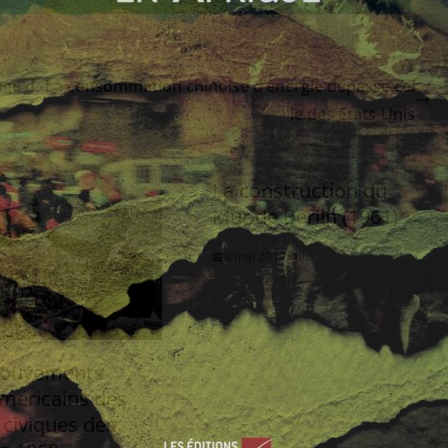
age d
La consommation chinoise d’énergie dépasse cel
le des Etats-Unis
La construction du
Mur de Berlin (1961)
8 mai 2014
0
mouvements
américains des
 civiques des