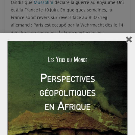
tandis que
Mussolini
déclare la guerre au Royaume-Uni
et à la France le 10 juin. En quelques semaines, la
France subit revers sur revers face au Blitzkrieg
allemand : Paris est occupé par la Wehrmacht dès le 14
juin. En cinq semaines, la France est vaincue :
l’armistice est signé le 22 juin 1940. Le régime de Vichy
est instauré le 10 juillet, le maréchal Pétain obtenant
alors les pleins pouvoirs.
Le Blitzkrieg permit ainsi une conquête rapide qui
laisse l’ennemi sans réponse. Durant la première phase
de la Seconde Guerre mondiale, cela permet à Hitler de
remporter de nombreux succès en très peu de temps.
Mais à partir de l’été 1940, l’Allemagne nazie commence
à motrer des premiers signes de faiblesse sur plusieurs
fronts : à l’est du côté russe, au sud sur le front
méditerranéen, et au nord-ouest face à l’Angleterre.