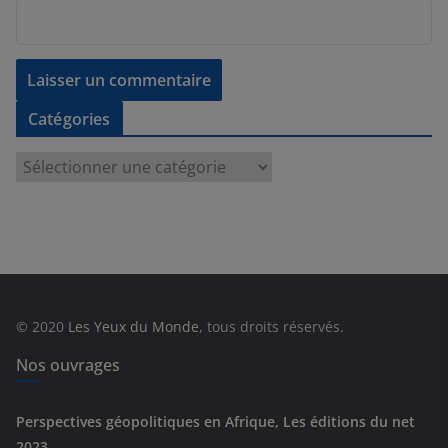
Catégories
C
a
t
é
g
o
r
© 2020
Les Yeux du Monde
, tous droits réservés.
i
e
Nos ouvrages
s
Perspectives géopolitiques en Afrique, Les éditions du net
2023