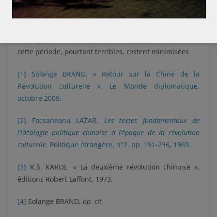
individuel et à relancer le culte de sa personnalité. Elle
a fait de lui l’incarnation du prolétariat et de la
révolution. Aujourd’hui encore en Chine, Mao demeure
une figure centrale et les conséquences humaines de
cette période, pourtant terribles, restent minimisées
[1]
Solange BRAND, « Retour sur la Chine de la
Révolution culturelle », Le Monde diplomatique,
octobre 2009.
[2]
Focsaneanu LAZAR,
Les textes fondamentaux de
l’idéologie politique chinoise à l’époque de la révolution
culturelle
, Politique étrangère, n°2, pp. 191-236, 1969.
[3]
K.S. KAROL, « La deuxième révolution chinoise »,
éditions Robert Laffont, 1973.
[4]
Solange BRAND,
op. cit.