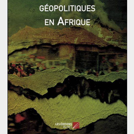
Sur un plan politique, la Révolution culturelle a donc
été envisagée dans un but de reconquête du pouvoir
par Mao Zedong. Face à sa mise à l’écart, en raison de
l’échec de sa politique, le Grand Timonier a su
contourner la lourde machine bureaucratique du PCC.
Il a sollicité la jeunesse, enthousiaste. Il a su la
galvaniser au nom de la supériorité et du droit
souverain du peuple.
Toute source de contestation, notamment via
l’intelligentsia chinoise ou certains fonctionnaires
d’influence du parti, a été muselée. Mao a su associer
ces personnalités à des valeurs bourgeoises,
synonymes de rejet du peuple et de corruption. Dans
un contexte difficile pour les classes sociales modestes
suite à la famine des années précédentes, la stratégie
de Mao fut, sans surprise, payante. Cette Révolution
culturelle a contribué à restaurer son pouvoir