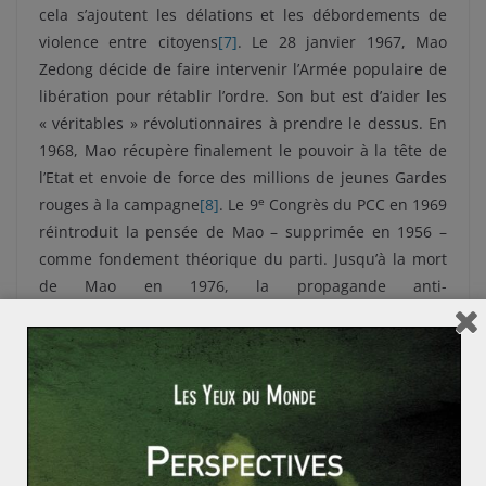
cela s’ajoutent les délations et les débordements de
violence entre citoyens
[7]
. Le 28 janvier 1967, Mao
Zedong décide de faire intervenir l’Armée populaire de
libération pour rétablir l’ordre. Son but est d’aider les
« véritables » révolutionnaires à prendre le dessus. En
1968, Mao récupère finalement le pouvoir à la tête de
l’Etat et envoie de force des millions de jeunes Gardes
e
rouges à la campagne
[8]
. Le 9
Congrès du PCC en 1969
réintroduit la pensée de Mao – supprimée en 1956 –
comme fondement théorique du parti. Jusqu’à la mort
de Mao en 1976, la propagande anti-
traditionaliste continuera, notamment lors de
campagnes contre
la pensée confucéenne
accusée de
favoriser l’élitisme.
Quel sens réel pour cette Révolution
culturelle ?