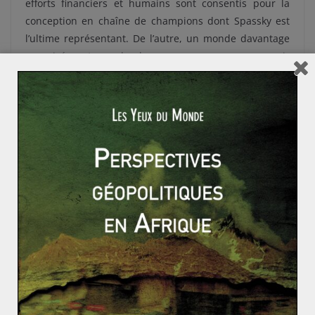
efforts financiers et humains sont consentis pour la
conception en chaîne de champions dont Spassky est
l’ultime représentant. De l’autre, un monde davantage
organisé autour de la croyance en un pouvoir
fécondateur de la liberté, où l’absence de contraintes
idéologiques révélerait le génie de l’homme, et dont
Fischer, l’enfant autodidacte de Brooklyn, serait le
parfait exemple.
Émaillé de nombreux rebondissements et de plusieurs
controverses, notamment du fait de l’attitude
provocatrice de Fischer, le match est finalement
remporté par ce dernier, sur le score de 12,5 à 8,5.
Pour la première fois depuis 24 ans, le titre de
champion du monde échappe à un Soviétique,
véritable rupture dans le milieu échiquéen. Au-delà de
la victoire de Fischer, sur la scène internationale, il
s’agit d’une victoire symbolique des États-Unis en