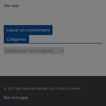
Site web
Catégories
C
a
t
é
g
o
r
© 2020
Les Yeux du Monde
, tous droits réservés.
i
e
Nos ouvrages
s