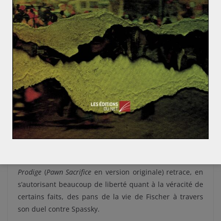
matière de représentations et d’images sur l’URSS que
l’appareil de propagande étasunien ne manquera pas
de diffuser. Celle d’un Bobby élevé au rang de héros
national et de son triomphe sur la terrible, mais
sclérosée, machine soviétique, schématisant
in fine
la
victoire inéluctable du « monde libre » sur l’URSS. Si cet
événement sportif n’est évidemment pas un tournant
au sein de la chronologie de la Guerre froide, il reste
l’illustration de l’affrontement total, protéiforme et le
plus souvent indirect que se sont livrés les deux
superpuissances, ainsi que la place notable du sport et
de l’image dans cette compétition acharnée.
S’intéresser au sujet par l’écran : Le récent film
Le
Prodige
(
Pawn Sacrifice
en version originale) retrace, en
s’autorisant beaucoup de liberté quant à la véracité de
certains faits, des pans de la vie de Fischer à travers
son duel contre Spassky.