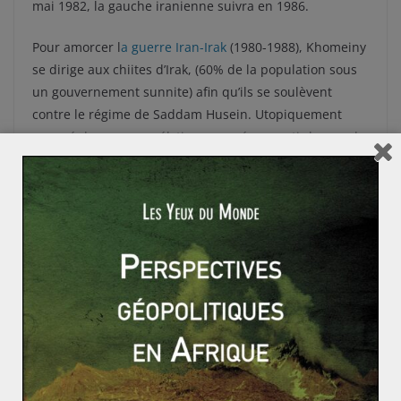
mai 1982, la gauche iranienne suivra en 1986.
Pour amorcer l
a guerre Iran-Irak
(1980-1988), Khomeiny
se dirige aux chiites d’Irak, (60% de la population sous
un gouvernement sunnite) afin qu’ils se soulèvent
contre le régime de Saddam Husein. Utopiquement
engagé dans un prosélytisme censé convertir le monde
musulman au chiisme, Khomeiny se cassera les dents
avec cette guerre qui ne désignera que des perdants.
L’exportation de sa révolution n’aura pas lieu, ou à une
échelle beaucoup plus réduite (Liban) que dans ses
projets.
La mort de l’ayatollah Khomeiny ne sonna pas le glas de
la fin de l’islamisme radical en Iran, loin de là.
L’héritage est lourd à porter pour l’Iran qui se retrouve
avec un système économique détérioré et une société
quelque peu traumatisée par ce régime autoritaire.