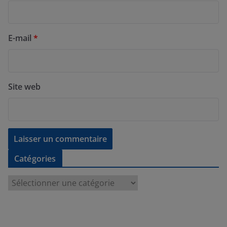
E-mail
*
Site web
Catégories
C
a
t
é