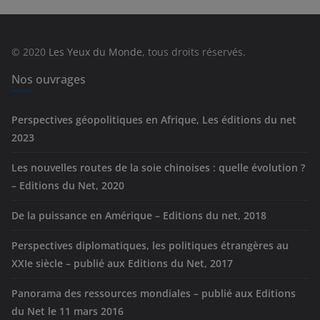
g
o
r
© 2020
Les Yeux du Monde
, tous droits réservés.
i
e
Nos ouvrages
s
Perspectives géopolitiques en Afrique, Les éditions du net
2023
Les nouvelles routes de la soie chinoises : quelle évolution ?
– Editions du Net, 2020
De la puissance en Amérique – Editions du net, 2018
Perspectives diplomatiques, les politiques étrangères au
XXIe siècle – publié aux Editions du Net, 2017
Panorama des ressources mondiales – publié aux Editions
du Net le 11 mars 2016