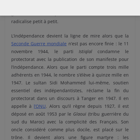
métropole. Écopant de plusieurs refus de la part du
gouvernement français, entre 1934 et 1937, il se
radicalise petit à petit.
L’indépendance devient la ligne de mire alors que la
Seconde Guerre mondiale
n’est pas encore finie : le 11
novembre 1944, le parti
Istiqlal
condamne le
protectorat avec la publication de son manifeste pour
l’indépendance. Alors que le parti compte trois mille
adhérents en 1944, le nombre s’élève à quinze mille en
1947. Le sultan Sidi Mohammed lui-même, soutien
essentiel des indépendantistes, réclame la fin du
protectorat dans un discours à Tanger en 1947. Il en
appelle à
l’ONU
. Alors qu’il règne depuis 1927, il est
déposé en août 1953 par le
Glaoui
(tribu guerrière du
sud du Maroc) avec la complicité des Français. Son
oncle considéré comme plus docile, est placé sur le
trône. Il devient alors une figure martyre : les