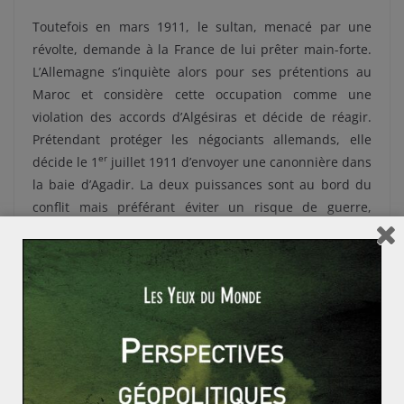
Toutefois en mars 1911, le sultan, menacé par une
révolte, demande à la France de lui prêter main-forte.
L’Allemagne s’inquiète alors pour ses prétentions au
Maroc et considère cette occupation comme une
violation des accords d’Algésiras et décide de réagir.
Prétendant protéger les négociants allemands, elle
er
décide le 1
juillet 1911 d’envoyer une canonnière dans
la baie d’Agadir. La deux puissances sont au bord du
conflit mais préférant éviter un risque de guerre,
d’importantes négociations sont entreprises. Guillaume
II consent à renoncer au Maroc et la France cède des
territoires d’Afrique Équatoriale. En mars 1912 est
établi à Fès entre le Sultan et le Président de la
République française un protectorat, régime où le
souverain est dans une situation de dépendance. Si le
territoire est conquis, la pacification est inachevée et il
convient donc d’intensifier les opérations de maintien