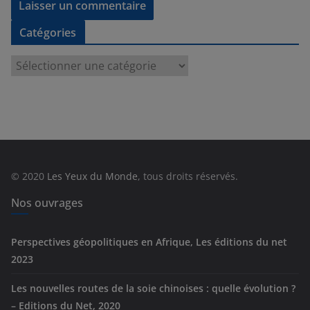
Catégories
C
a
t
é
g
o
r
© 2020
Les Yeux du Monde
, tous droits réservés.
i
e
Nos ouvrages
s
Perspectives géopolitiques en Afrique, Les éditions du net
2023
Les nouvelles routes de la soie chinoises : quelle évolution ?
– Editions du Net, 2020