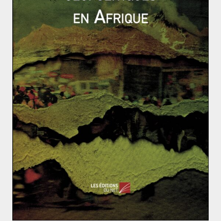
de l’ordre.
L’émergence de mouvements nationaux et
la lutte pour l’indépendance
Si la colonisation française a contribué à un meilleure
encadrement sanitaire ou à la mise en place de
politiques de grands travaux et d’aménagement, des
voix discordantes dans le consensus colonial
apparaissent peu à peu. Ces mouvements de
résistance surviennent dès la mise sous protectorat et
deviennent peu à peu des mouvements nationaux et
politiques. Ils n’ont pas initialement l’objectif d’apporter
l’indépendance mais plutôt d’exiger la citoyenneté
française, clause promise aux Africains qui
s’engageaient dans la guerre. Le premier véritable parti
fondé est le
Mouvement national marocain
en 1930. Il est
relayé en 1934 par le
Comité d’action marocaine
dont le
but était de proposer un programme de réformes à la