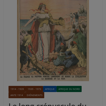
1914 - 1939
1939 - 1973
AFRIQUE
AFRIQUE DU NORD
ANTE 1914
EVÉNEMENTS
Le long crépuscule du