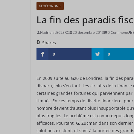
GÉOÉCONOMIE
La fin des paradis fis
Hadrien LECLERC
20 décembre 2013
0 Comments
0
Shares
0
0
En 2009 suite au G20 de Londres, la fin des parad
disparu, loin s’en faut. Les circuits de la finan
certaines grandes fortunes qui parviennent par 
l’impôt. En ces temps de disette financière pour l
nombre devient d’autant plus insupportable qu’el
plus fragiles. Le problème est connu depuis lon
efficaces. Pourtant, G. Zucman dans son dernie
solutions existent, et sont à la portée des grands