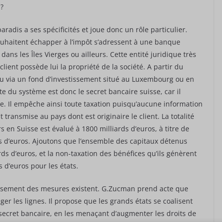
 ?
radis a ses spécificités et joue donc un rôle particulier.
ouhaitent échapper à l’impôt s’adressent à une banque
ans les Îles Vierges ou ailleurs. Cette entité juridique très
lient possède lui la propriété de la société. A partir du
 ou via un fond d’investissement situé au Luxembourg ou en
oûte du système est donc le secret bancaire suisse, car il
. Il empêche ainsi toute taxation puisqu’aucune information
t transmise au pays dont est originaire le client. La totalité
 en Suisse est évalué à 1800 milliards d’euros, à titre de
ds d’euros. Ajoutons que l’ensemble des capitaux détenus
rds d’euros, et la non-taxation des bénéfices qu’ils génèrent
d’euros pour les états.
reusement des mesures existent. G.Zucman prend acte que
ger les lignes. Il propose que les grands états se coalisent
 secret bancaire, en les menaçant d’augmenter les droits de