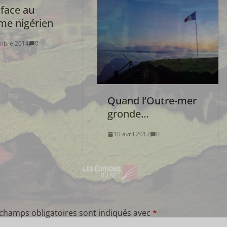
 face au
me nigérien
mbre 2014
0
Quand l’Outre-mer
gronde…
10 avril 2017
0
 champs obligatoires sont indiqués avec
*