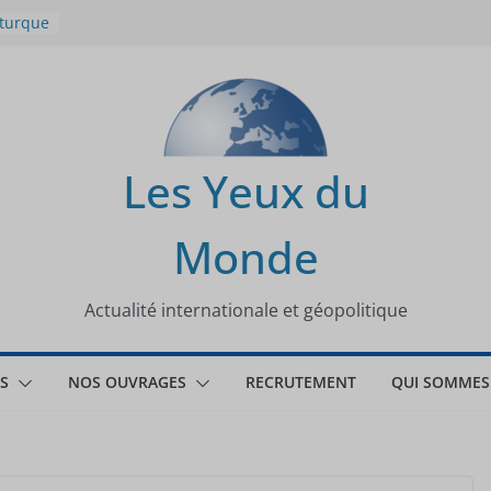
 turque
t
lit
s de la
Les Yeux du
seaux
Monde
tional
Actualité internationale et géopolitique
S
NOS OUVRAGES
RECRUTEMENT
QUI SOMMES