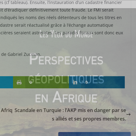
(cf tableau). Ensuite, l’instauration d’un cadastre financier
it d’éradiquer définitivement toute fraude. Le FMI serait
 indiqués les noms des réels détenteurs de tous les titres en
cadastre serait réactualisé grâce à l’échange automatique
ncières seraient astreintes. Les paradis fiscaux sont donc eux
de Gabriel Zucman.
0
0
 Afriq
Scandale en Turquie : l’AKP mis en danger par se
s alliés et ses propres membres.