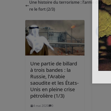
Une histoire du terrorisme : l’arme du faibl
re le fort (2/3)
L’hég
crois
Une partie de billard
23 mars
à trois bandes : la
Russie, l’Arabie
saoudite et les États-
Unis en pleine crise
pétrolière (1/3)
4 mai 2020
0