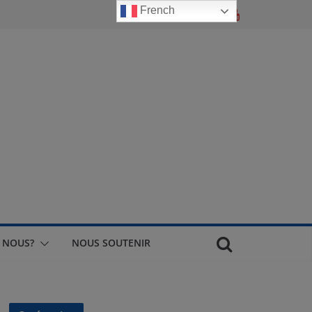
French
 NOUS?
NOUS SOUTENIR