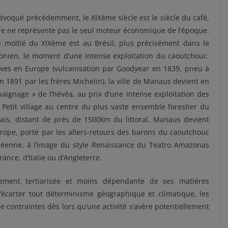
évoqué précédemment, le XIXème siècle est le siècle du café,
ure ne représente pas le seul moteur économique de l’époque.
 moitié du XIXème est au Brésil, plus précisément dans le
nien, le moment d’une intense exploitation du caoutchouc.
sives en Europe (vulcanisation par Goodyear en 1839, pneu à
1891 par les frères Michelin), la ville de Manaus devient en
aignage » de l’hévéa, au prix d’une intense exploitation des
 Petit village au centre du plus vaste ensemble forestier du
ais, distant de près de 1500km du littoral, Manaus devient
ope, porté par les allers-retours des barons du caoutchouc
ropéenne, à l’image du style Renaissance du Teatro Amazonas
nce, d’Italie ou d’Angleterre.
rgement tertiarisée et moins dépendante de ses matières
écarter tout déterminisme géographique et climatique, les
e contraintes dès lors qu’une activité s’avère potentiellement