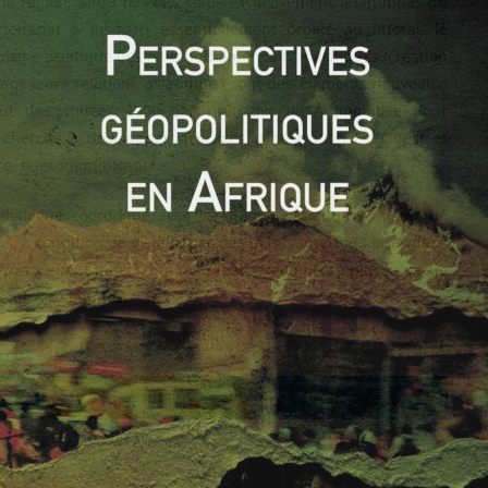
a région. Si du fait des côtes exclusivement atlantiques du
enariat a jusqu’ici essentiellement profité au littoral, le
opisme asiatique des pays sud-américains pacifiques (création
dans leurs relations asiatiques) sont des éléments nouveaux.
 des années 2000 par l’initiative IIRSA (initiative pour
i cherche à développer des axes d’intégration Est/Ouest et
ire, télécommunications…).
ialogue coordonné avec les nations asiatiques, servir de
ns, à condition de développer des points intermédiaires dans
 un « effet tunnel » qui marginaliserait encore plus la partie
toraux océaniques.
0
0