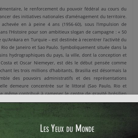
émentaire, le renforcement du pouvoir fédéral au cours du
ancer des initiatives nationales d’aménagement du territoire.
 achevée en à peine 4 ans (1956-60), sous l’impulsion de
dans l’Histoire pour son ambitieux slogan de campagne : « 50
 qu’Ankara en Turquie – est destinée à recentrer l’activité du
d Rio de Janeiro et Sao Paulo. Symboliquement située dans la
sins hydrographiques du pays, la ville, dont la conception et
io Costa et Oscar Niemeyer, est dès le début pensée comme
hant les trois millions d’habitants, Brasilia est désormais la
mble des pouvoirs administratifs et des représentations
elle demeure concentrée sur le littoral (Sao Paulo, Rio et
de même contribué à ramener le centre de gravité brésilien
iatique pourrait à terme être l’occasion d’un développement
’agro-alimentaire (soja, volaille, viande bovine) et grand
ois, pétrole), le Brésil est de longue date un partenaire