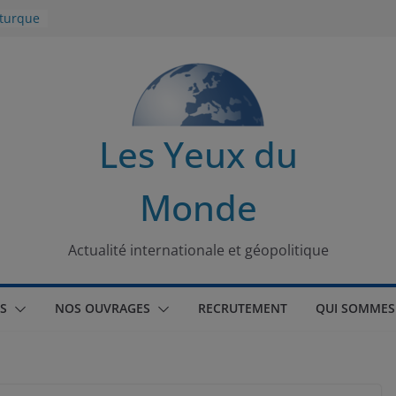
 turque
t
lit
s de la
Les Yeux du
seaux
Monde
tional
Actualité internationale et géopolitique
S
NOS OUVRAGES
RECRUTEMENT
QUI SOMMES