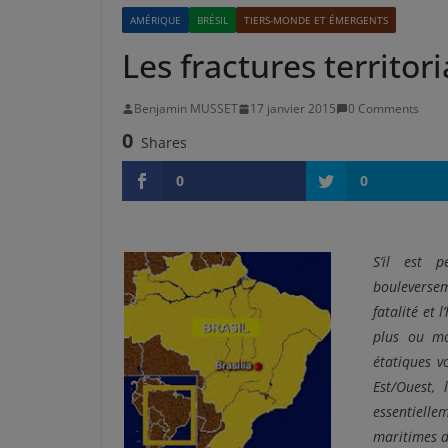
AMÉRIQUE
BRÉSIL
TIERS-MONDE ET ÉMERGENTS
Les fractures territori
Benjamin MUSSET
17 janvier 2015
0 Comments
0
Shares
0
0
S’il est 
bouleversem
fatalité et 
plus ou mo
étatiques v
Est/Ouest,
essentiell
maritimes d