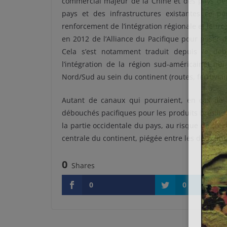
commercial majeur de la Chine et des pays de l
pays et des infrastructures existantes ce part
renforcement de l’intégration régionale et le tr
en 2012 de l’Alliance du Pacifique pour peser 
Cela s’est notamment traduit depuis le début
l’intégration de la région sud-américaine) qu
Nord/Sud au sein du continent (routes, ferrovia
Autant de canaux qui pourraient, en cas de d
débouchés pacifiques pour les produits brésilie
la partie occidentale du pays, au risque de créer
centrale du continent, piégée entre les deux lit
0
Shares
0
0