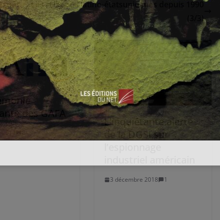
e cont
Les relations latino-étatsuniennes depuis 1990
(3/3)
émonie
sante des GAFA
L’inquiétante alerte
de la DGSI sur
 2017
0
l’espionnage
industriel américain
3 décembre 2018
1