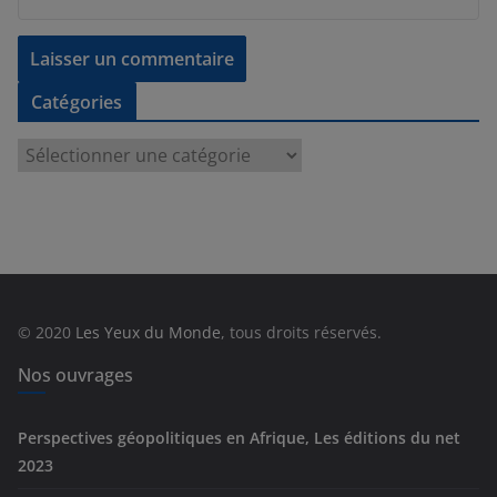
Catégories
C
a
t
é
g
o
r
© 2020
Les Yeux du Monde
, tous droits réservés.
i
e
Nos ouvrages
s
Perspectives géopolitiques en Afrique, Les éditions du net
2023