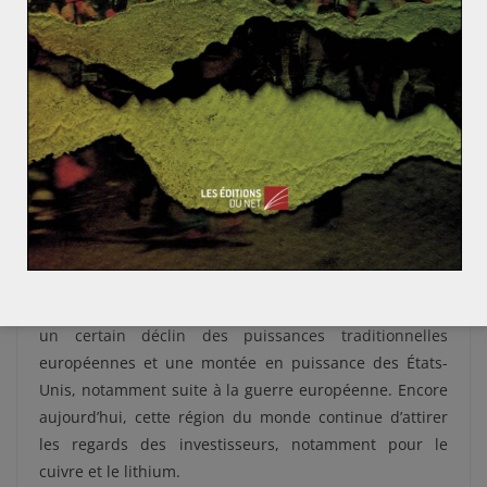
Bretagne. Après la Première Guerre mondiale, les
entreprises étasuniennes font irruption sur ce marché
avec des investissements de capitaux massifs. L’arrivée
de ce nouvel acteur va bouleverser le rapport de force
en s’appropriant la majeure partie de la production,
reléguant les anciens grands producteurs européens à
des échelles de productions quasiment résiduelles.
L’exploitation minière dans le désert d’Atacama est
donc révélatrice de l’évolution du commerce mondial et
du rapport de force entre grandes puissances au
tournant du XXe siècle dans la mesure où elle a illustré
un certain déclin des puissances traditionnelles
européennes et une montée en puissance des États-
Unis, notamment suite à la guerre européenne. Encore
aujourd’hui, cette région du monde continue d’attirer
les regards des investisseurs, notamment pour le
cuivre et le lithium.