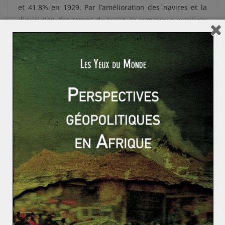
et 41,8% en 1929. Par l’amélioration des navires et la
diminution des temps de trajet, le commerce maritime
s’envole à cette époque, permettant l’accroissement des
échanges et donc la pénétration économique de cette
région par les grandes puissances industrielles.
La France, pays encore essentiellement agricole,
possédait des intérêts à traiter avec le pays possédant
les plus grandes réserves de nitrates, puisqu’elle en
était le deuxième consommateur mondial à la fin du
XIXe, et continuera à être l’un des plus grands
importateurs jusqu’en 1930. Toutefois, les entreprises
nitrières étaient essentiellement sous capitaux
britanniques, illustrant la puissance commerciale
britannique à l’époque. Concernant le cuivre, la France
possédait davantage de capitaux dans l’exploitation des
mines, mais devait faire face à la concurrence
de l’Allemagne, en pleine expansion, et de la Grande-