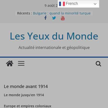
Passer
French
9 août 2026
au
Récents :
Bulgarie : quand la minorité turque
contenu
était contrainte à l’effacement
L’Armée insurrectionnelle
ukrainienne (UPA) : entre conflit
Les Yeux du Monde
mémoriel et lutte pour
l’indépendance
Le conflit oublié : aux racines de la
guerre entre le Pakistan et
Actualité internationale et géopolitique
l’Afghanistan
Majorités numériques et réseaux
sociaux : le tournant international
Le charbon, ou les limites du
modèle énergétique chinois
Le monde avant 1914
Le monde jusqu’en 1914
Europe et empires coloniaux