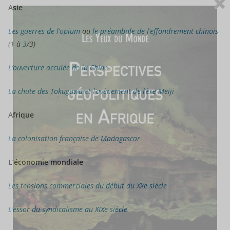
Asie
Les guerres de l’opium
ou
le préambule de l’effondrement
chinois
(1 à
3
/3)
L’ouverture acculée de la Chine
La chute des Tokugawa et l’avènement de l’ère Meiji
Afrique
La colonisation française de Madagascar
L’économie mondiale
Les tensions commerciales du début du XXe siècle
L’essor du syndicalisme au XIXe siècle