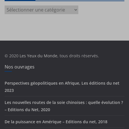
C
a
t
é
g
o
r
© 2020
Les Yeux du Monde
, tous droits réservés.
i
e
Nos ouvrages
s
Perspectives géopolitiques en Afrique, Les éditions du net
2023
Les nouvelles routes de la soie chinoises : quelle évolution ?
– Editions du Net, 2020
De la puissance en Amérique – Editions du net, 2018