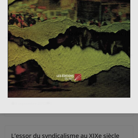
voulait plus de roi, ni petit ni grand ».
Louis-Philippe d’Orléans, le dernier roi de France (1/
2)
Aux Philippines de nouvelles tensions avec les indép
endantistes musulmans
Les guerres de l’opium ou le préambule
de l’effondrement chinois (1/3)
9 septembre 2012
0
L’essor du syndicalisme au XIXe siècle