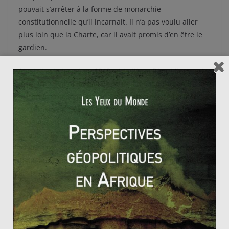
pouvait s’arrêter à la forme de monarchie
constitutionnelle qu’il incarnait. Il n’a pas voulu aller
plus loin que la Charte, car il avait promis d’en être le
gardien.
Ainsi, il est chassé en 1848, et la IIème République est
instaurée. Roi de la paix, il l’aura été jusqu’au bout : les
historiens reconnaisse que s’il avait autorisé l’armée
(extrêmement fidèle à la monarchie) à « reprendre la
situation en main » il aurait conservé son trône. Il a
refusé le bain de sang, et a donc été chassé. Thiers, qui
a figure majeure de l’opposition à Louis-Philippe en
1848, aura moins de scrupules face aux communards
en 1871…
Terminons par une excellente citation de Guy
Antonetti : « Louis-Philippe a voulu être roi, un vrai roi,
un grand roi. Il a seulement oublié que la France ne