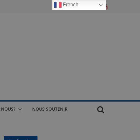
French
 NOUS?
NOUS SOUTENIR