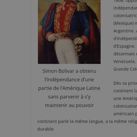
1808, oppos
indépendant
colonisatri
(Mexique) 
Argentine. 
d’indépend
d’Espagne.
désormais d
Venezuela, 
Grande Col
Simon Bolivar a obtenu
l’indépendance d’une
Dès sa pris
partie de l’Amérique Latine
continent l
sans parvenir à s’y
une Amériq
maintenir au pouvoir
colonisation
américain p
continent parle la même langue, a la même relig
durable.