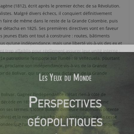
hagène (1812), écrit après le premier échec de sa Révolution.
yalistes. Malgré divers échecs, il conquiert définitivement
n faire de même dans le reste de la Grande Colombie, puis
se détacha en 1825. Ses premières directives vont en faveur
s jeunes Etats ont tout à construire : routes, bâtiments
plus qu’une indépendance, mais une liberté vis-à-vis des ex et
t trop affaiblis pour réellement assurer leur unité interne :
Le patriotisme l’emporte sur l’unité : le Venezuela, pourtant
ar, proclame son indépendance vis-à-vis de la Grande
ir de Bolivar, qui se proclama dictateur de la Grande
 Bolivar. Gagner l’indépendance n’était rien à côté de
 décède en 1830, résigné face à cette Amérique Latine
elon ses termes. L’icône Bolivar demeure néanmoins patente
livie) et la nouvelle gauche latino-américaine n’a de cesse
 fondée sur l’unité mais néanmoins au parfum despotique