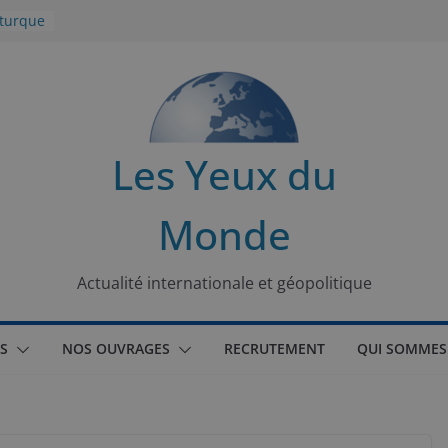
 turque
t
lit
s de la
Les Yeux du
seaux
Monde
tional
Actualité internationale et géopolitique
S
NOS OUVRAGES
RECRUTEMENT
QUI SOMMES