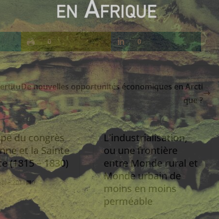
0
0
ertitu
De nouvelles opportunités économiques en Arcti
que ?
ope du congrès
L’industrialisation,
nne et la Sainte
ou une frontière
ce (1815 – 1830)
entre Monde rural et
Monde urbain de
mbre 2011
0
moins en moins
perméable