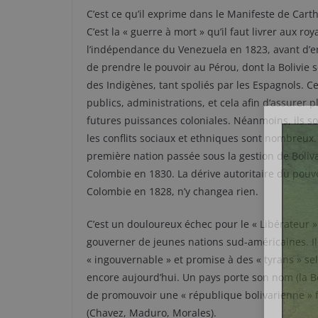
C’est ce qu’il exprime dans le Manifeste de Cart
C’est la « guerre à mort » qu’il faut livrer aux ro
l’indépendance du Venezuela en 1823, avant d’e
de prendre le pouvoir au Pérou, dont la Bolivie 
des Indigènes, tant spoliés par les Espagnols. Ce
publics, administrations, et cela afin d‘assurer 
futures puissances coloniales. Néanmoins, ils son
les conflits sociaux et ethniques sont nombreux. 
première nation passée sous la gestion de Boliv
Colombie en 1830. La dérive autoritaire du pouvo
Colombie en 1828, n’y changea rien.
C’est un douloureux échec pour le « Libérateur »
gouverner de jeunes nations sud-américaines. Il
« ingouvernable » et promise à des « tyrans » s
encore aujourd’hui. Un pays porte son nom (la Bo
de promouvoir une « république bolivarienne »
(Chavez, Maduro, Morales).