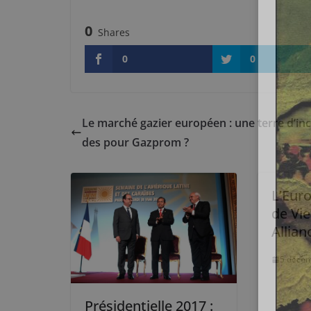
0
Shares
0
0
Le marché gazier européen : une terre d’inc
des pour Gazprom ?
L’Eur
de Vie
Allian
5 déce
Présidentielle 2017 :