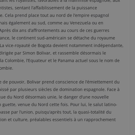
ant les royalistes, favorables à la mainmise espagnole, aux
istes, sentant l’affaiblissement de la puissance
ce. Cela prend place tout au nord de l’empire espagnol
mais également au sud, comme au Venezuela ou en
Après dix ans d’affrontements au cours de ces guerres
ance, le continent sud-américain se détache du royaume
 La vice-royauté de Bogota devient notamment indépendante,
irigée par Simon Bolivar, et rassemble désormais le
la Colombie, l’Equateur et le Panama actuel sous le nom de
ombie.
e de pouvoir, Bolivar prend conscience de l’émiettement du
aissé par plusieurs siècles de domination espagnole. Face à
ue du Nord désormais unie, le danger d’une nouvelle
 guette, venue du Nord cette fois. Pour lui, le salut latino-
asse par l’union, puisqu’après tout, la quasi-totalité du
ion et culture, préalables essentiels à un rapprochement