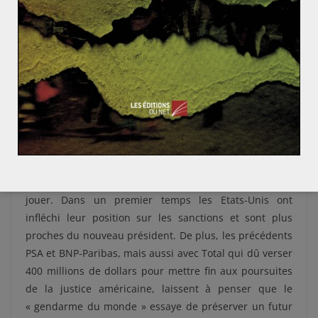
Petroleum Contract
(IPC). Il contient des termes
similaires au contrat de partage de production. La
durée des contrats devrait également être portée à 25
ans soit le double des contrats actuels, ce qui pourrait
permettre des investissements plus importants,
notamment afin d’améliorer le taux de récupération des
gisements existants.
À quoi peut on s’attendre en Iran ?
Il semblerait que chaque acteur dispose de cartes à
jouer. Dans un premier temps les Etats-Unis ont
infléchi leur position sur les sanctions et sont plus
proches du nouveau président. De plus, les précédents
PSA et BNP-Paribas, mais aussi avec Total qui dû verser
400 millions de dollars pour mettre fin aux poursuites
de la justice américaine, laissent à penser que le
« gendarme du monde » essaye de préserver un futur