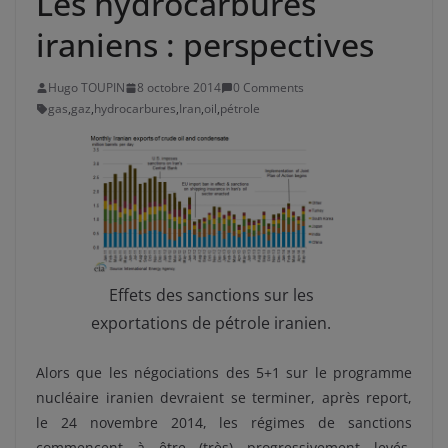
Les hydrocarbures
iraniens : perspectives
Hugo TOUPIN
8 octobre 2014
0 Comments
gas
,
gaz
,
hydrocarbures
,
Iran
,
oil
,
pétrole
Effets des sanctions sur les
exportations de pétrole iranien.
Alors que les négociations des 5+1 sur le programme
nucléaire iranien devraient se terminer, après report,
le 24 novembre 2014, les régimes de sanctions
commencent à être (très) progressivement levés.