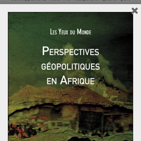
définie à l’avance, et à faible valeur ajoutée, de leurs
investissements. Ainsi, si le prix du brut augmente, les
compagnies ayant investi n’en profiteront pas. De plus,
ce système n’encourageait pas les compagnies
étrangères à améliorer les taux de récupération dans
des gisements exploités.
Les compagnies pétrolières préfèrent aux
buyback
des
contrats de répartition de la production (Nigéria,
Kurdistan irakien) ou des « contrats de service » dans
lesquelles la compagnie exploitante perçoit une
rémunération au prorata du nombre de barils vendus.
Le taux de retour sur investissement d’un contrat
buyback
varierait de 12 à 17% avec une période de
remboursement de 5 à 7 ans.
Pour sortir de cette impasse, les autorités iraniennes
annoncèrent un nouveau type de contrat, l’
Iranian