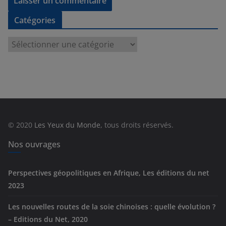
Catégories
C
a
t
é
g
o
r
© 2020
Les Yeux du Monde
, tous droits réservés.
i
e
Nos ouvrages
s
Perspectives géopolitiques en Afrique, Les éditions du net
2023
Les nouvelles routes de la soie chinoises : quelle évolution ?
– Editions du Net, 2020