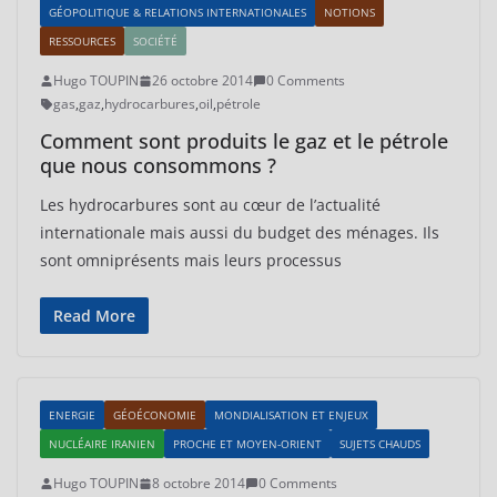
GÉOPOLITIQUE & RELATIONS INTERNATIONALES
NOTIONS
RESSOURCES
SOCIÉTÉ
Hugo TOUPIN
26 octobre 2014
0 Comments
gas
,
gaz
,
hydrocarbures
,
oil
,
pétrole
Comment sont produits le gaz et le pétrole
que nous consommons ?
Les hydrocarbures sont au cœur de l’actualité
internationale mais aussi du budget des ménages. Ils
sont omniprésents mais leurs processus
Read More
ENERGIE
GÉOÉCONOMIE
MONDIALISATION ET ENJEUX
NUCLÉAIRE IRANIEN
PROCHE ET MOYEN-ORIENT
SUJETS CHAUDS
Hugo TOUPIN
8 octobre 2014
0 Comments