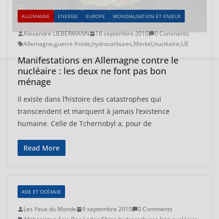
ALLEMAGNE
ENERGIE
EUROPE
MONDIALISATION ET ENJEUX
Alexandre LIEBERMANN
18 septembre 2010
0 Comments
Allemagne
,
guerre froide
,
hydrocarbures
,
Merkel
,
nucléaire
,
UE
Manifestations en Allemagne contre le
nucléaire : les deux ne font pas bon
ménage
Il existe dans l’histoire des catastrophes qui
transcendent et marquent à jamais l’existence
humaine. Celle de Tchernobyl a, pour de
Read More
ASIE ET OCÉANIE
Les Yeux du Monde
9 septembre 2010
0 Comments