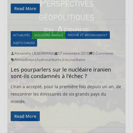
Read More
ACTUALITÉS
NUCLÉAIRE IRANIEN
PROCHE ET MOYEN-ORIENT
SUJETS CHAUDS
Alexandre LIEBERMANN
17 novembre 2010
5 Comments
Ahmadinejad
,
hydrocarbures
,
Iran
,
nucléaire
Les pourparlers sur le nucléaire iranien
sont-ils condamnés à l’échec ?
L’Iran a accepté, pour la première fois depuis un an, de
rencontrer les émissaires de six grands pays du
monde,
Read More