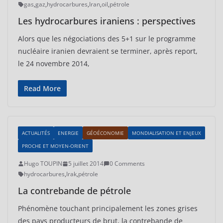
gas
,
gaz
,
hydrocarbures
,
Iran
,
oil
,
pétrole
Les hydrocarbures iraniens : perspectives
Alors que les négociations des 5+1 sur le programme
nucléaire iranien devraient se terminer, après report,
le 24 novembre 2014,
Read More
ACTUALITÉS
ENERGIE
GÉOÉCONOMIE
MONDIALISATION ET ENJEUX
PROCHE ET MOYEN-ORIENT
Hugo TOUPIN
5 juillet 2014
0 Comments
hydrocarbures
,
Irak
,
pétrole
La contrebande de pétrole
Phénomène touchant principalement les zones grises
des pays producteurs de brut, la contrebande de