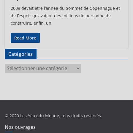
2009 devait être l’année du Sommet de Copenhague et
de l’espoir qu’avaient des millions de personne de
construire, enfin, un
Read More
Catégories
C
a
t
é
g
o
r
© 2020
Les Yeux du Monde
, tous droits réservés.
i
e
Nos ouvrages