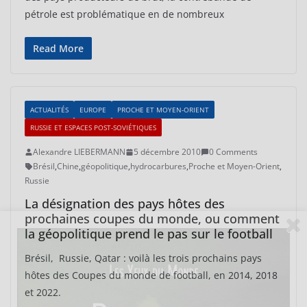
pétrole est problématique en de nombreux
Read More
ACTUALITÉS
EUROPE
PROCHE ET MOYEN-ORIENT
RUSSIE ET ESPACES POST-SOVIÉTIQUES
Alexandre LIEBERMANN
5 décembre 2010
0 Comments
Brésil
,
Chine
,
géopolitique
,
hydrocarbures
,
Proche et Moyen-Orient
,
Russie
La désignation des pays hôtes des
prochaines coupes du monde, ou comment
la géopolitique prend le pas sur le football
Brésil, Russie, Qatar : voilà les trois prochains pays
hôtes des Coupes du monde de football, en 2014, 2018
et 2022.