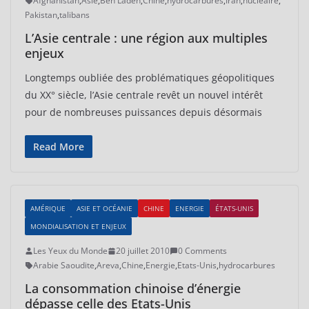
Afghanistan
,
Asie
,
Ben Laden
,
Chine
,
hydrocarbures
,
Iran
,
nucléaire
,
Pakistan
,
talibans
L’Asie centrale : une région aux multiples
enjeux
Longtemps oubliée des problématiques géopolitiques
du XX° siècle, l’Asie centrale revêt un nouvel intérêt
pour de nombreuses puissances depuis désormais
Read More
AMÉRIQUE
ASIE ET OCÉANIE
CHINE
ENERGIE
ÉTATS-UNIS
MONDIALISATION ET ENJEUX
Les Yeux du Monde
20 juillet 2010
0 Comments
Arabie Saoudite
,
Areva
,
Chine
,
Energie
,
Etats-Unis
,
hydrocarbures
La consommation chinoise d’énergie
dépasse celle des Etats-Unis