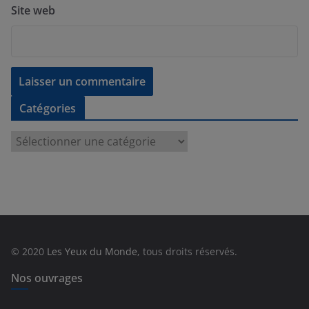
Site web
Catégories
C
a
t
é
g
o
r
© 2020
Les Yeux du Monde
, tous droits réservés.
i
e
Nos ouvrages
s