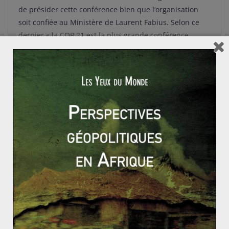
de présider cette conférence bien que l’organisation
soit confiée au Ministère de Laurent Fabius. Selon ce
dernier « la COP 21 est la plus grande conférence
diplomatique jamais organisée par la France dans son
histoire » et le président français a exhorté les
diplomates à « placer la COP-21 au cœur de leur
priorité » afin que la France « laisse sa trace ». On
comprend donc aisément que depuis environ un an,
que cet événement soit la priorité de la diplomatie
française.
L’Union Européenne et l’enjeu sécuritaire (1/2)
Harry S. Truman-Biographie
L’année en images (3) : 2011, l’année du