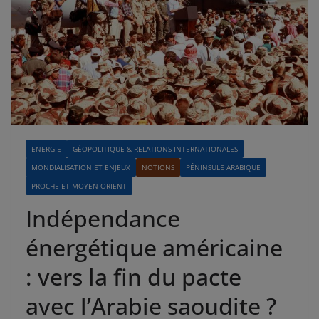
ENERGIE
GÉOPOLITIQUE & RELATIONS INTERNATIONALES
MONDIALISATION ET ENJEUX
NOTIONS
PÉNINSULE ARABIQUE
PROCHE ET MOYEN-ORIENT
Indépendance
énergétique américaine
: vers la fin du pacte
avec l’Arabie saoudite ?