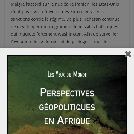
Malgré l’accord sur le nucléaire iranien, les États-Unis
n’ont pas levé, à l’inverse des Européens, leurs
sanctions contre le régime. De plus, Téhéran continue
de développer un programme de missiles balistiques
qui inquiète fortement Washington. Afin de surveiller
l’évolution de ce dernier et de protéger Israël, le
positionnement américain au Moyen-Orient est
toujours une priorité stratégique.
Par ailleurs, dominer le Moyen-Orient revient à
dominer le monde,
du moins en termes d’énergie
,
puisque la région représente 48% des réserves
mondiales prouvées d’or noir. En y garantissant une
présence militaire et diplomatique, les Etats-Unis
pourraient couper les routes d’approvisionnement des
hydrocarbures en cas de conflit ouvert avec un autre
Etat. Il s’agit, ici, d’un des scénarios redoutés par Pékin
puisqu’en 2015, respectivement 46% et 41% des