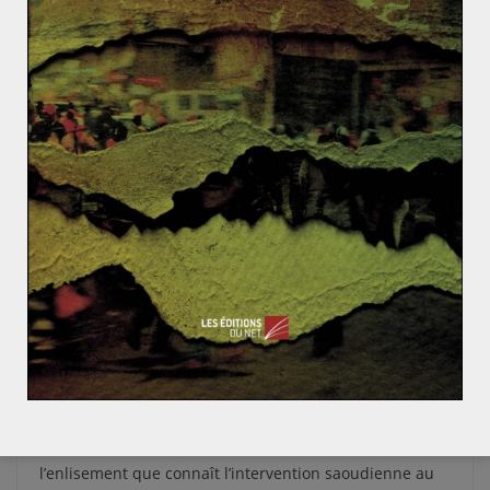
importations chinoises de pétrole et de gaz provenaient
du Moyen-Orient.
Même si les États-Unis ont délocalisé leur base militaire
d’Arabie saoudite au Qatar en 2003, ils ont gardé une
présence bien réelle dans le royaume. Ils possèdent
notamment une base secrète de drones dont
l’existence a été dévoilée par le
Washington Post
en
2013. Aussi, conserver une présence en Arabie
saoudite permet aux Américains d’avoir accès à des
couloirs aériens dont ils se sont notamment servis
durant la guerre en Irak. De plus, les contrats
d’armement entre les deux États constituent un point
central de leur relation. Selon la SIPRI, les importations
en armes de Ryad ont augmenté de 275% entre 2011 et
2015 par rapport à la période 2006-2010. Un besoin en
armement qui risque de s’intensifier au vu de
l’enlisement que connaît l’intervention saoudienne au