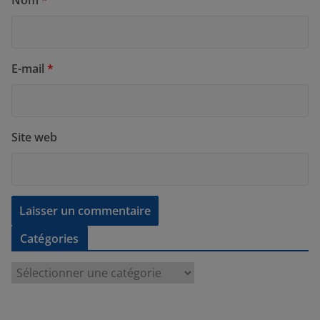
Nom
*
E-mail
*
Site web
Catégories
C
a
t