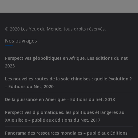
é
g
o
r
© 2020
Les Yeux du Monde
, tous droits réservés.
i
e
Nos ouvrages
s
Perspectives géopolitiques en Afrique, Les éditions du net
2023
Les nouvelles routes de la soie chinoises : quelle évolution ?
– Editions du Net, 2020
De la puissance en Amérique – Editions du net, 2018
Perspectives diplomatiques, les politiques étrangères au
XXIe siècle – publié aux Editions du Net, 2017
Panorama des ressources mondiales – publié aux Editions