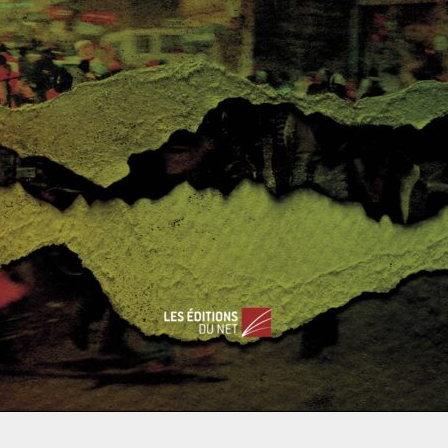
’incertitudes et de la présence de risques sécuritaires
’exploitation des gaz et huiles de schiste ressemble à une
 baril à long terme (aux alentours de 128$ en 2035) permet
, sont depuis peu, à nouveau exportateur net de pétrole et
’Arabie Saoudite. Une relative indépendance américaine aurait
s au Moyen Orient et en particulier la présence de la Vème
 une forte présence dans la région afin de maintenir une
ire, de sécuriser Israël et l’Arabie Saoudite qui resterait un
oût d’exploitation. Le maintien d’une présence américaine à
ial afin de garder, à terme, des moyens de pressions sur les
particulier. Une autre hypothèse est apparue ; celle de voir
ette configuration il est probable que les USA puissent utiliser
ns états, comme la Russie, de leurs revenus d’exportation.
mettre en place une politique de quotas afin d’établir des
schiste » offre à l’économie américaine un important avantage
es mondiaux. Il faut toutefois, à la lumière de la récente
x effets géopolitiques des découvertes de gaz et huiles de