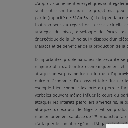
d’approvisionnement énergétiques sont égalemen
si il entre en fonction -le projet est pou
partie (capacité de 31Gm3/an), la dépendance é
tout son sens au regard de la crise actuelle e
stratégie du pivot, développe de fortes rel
énergétique de la Chine qui y dispose d’un oléo
Malacca et de bénéficier de la production de la 
D’importantes problématiques de sécurité se p
majeure afin d’atteindre économiquement et 
attaque ne va pas mettre un terme à l’approv
nuire à l’économie d’un pays et faire fluctuer 
exemple bien connu ; les prix du pétrole fur
verbales peuvent même influer le cours du baril
attaquer les intérêts pétroliers américains, le
attaques d’oléoducs, le Nigeria vit sa produc
er
momentanément sa place de 1
producteur afri
d’attaquer le complexe géant d’Abqaiq (Arabie S