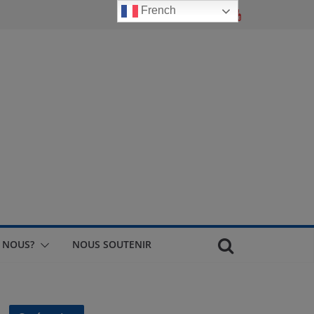
French
 NOUS?
NOUS SOUTENIR