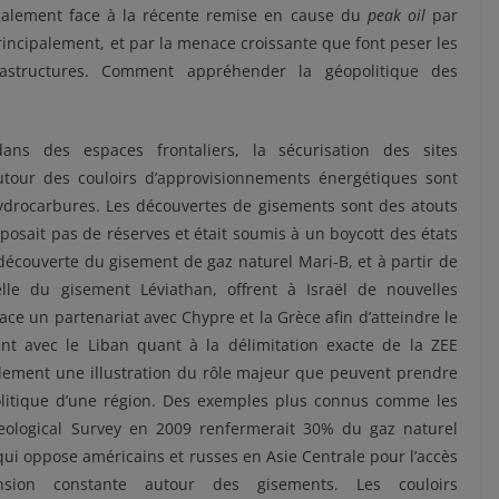
également face à la récente remise en cause du
peak oil
par
principalement, et par la menace croissante que font peser les
rastructures. Comment appréhender la géopolitique des
ns des espaces frontaliers, la sécurisation des sites
autour des couloirs d’approvisionnements énergétiques sont
ydrocarbures. Les découvertes de gisements sont des atouts
sposait pas de réserves et était soumis à un boycott des états
 découverte du gisement de gaz naturel Mari-B, et à partir de
e du gisement Léviathan, offrent à Israël de nouvelles
lace un partenariat avec Chypre et la Grèce afin d’atteindre le
 avec le Liban quant à la délimitation exacte de la ZEE
galement une illustration du rôle majeur que peuvent prendre
olitique d’une région. Des exemples plus connus comme les
 Geological Survey en 2009 renfermerait 30% du gaz naturel
qui oppose américains et russes en Asie Centrale pour l’accès
ension constante autour des gisements. Les couloirs