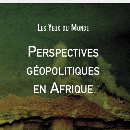
rait pu passer de 6,8 millions de barils/jour à 1 millions
tantes variations sur les cours du brut. Plus récemment,
ie) par AQMI témoigne de la présence constante d’un risque
astructures énergétiques touche également des zones moins
uplée de minorités musulmanes Ouighours est riche en
tentats place Tien’anmen en octobre 2013, attentats dans une
her le secteur énergétique. Les détroits sont également un
 Suez en 1956, l’Iran utilisa l’hypothèse de la fermeture du
 30% de pétrole mondial) face aux menaces de sanctions
nt sur les infrastructures,
off shore
cette fois, est celui de la
n place de l’opération Atalante par l’UE et de la CTF150 par les
ent la menace liée à la piraterie se manifeste surtout dans le
s arabes ne semblent pas avoir eu d’impacts majeurs sur la
 défaut, il est possible que des groupes, renforcés par ces
IL) puissent à terme prendre pour cible des infrastructures
nverse, les récents développements de la crise ukrainienne
ue agressive persiste malgré les liens d’interdépendances