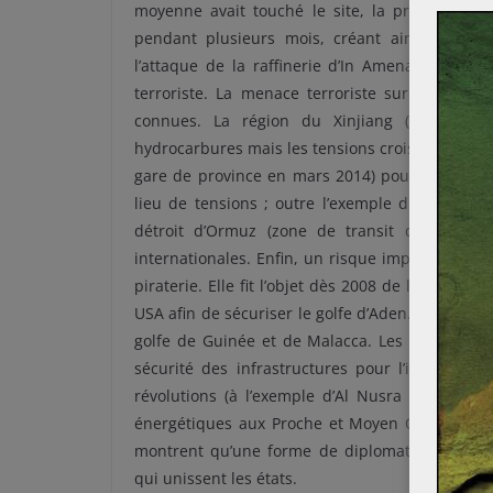
moyenne avait touché le site, la production au
pendant plusieurs mois, créant ainsi d’impor
l’attaque de la raffinerie d’In Amenas (Algér
terroriste. La menace terroriste sur les infr
connues. La région du Xinjiang (RPC), pe
hydrocarbures mais les tensions croissantes (at
gare de province en mars 2014) pourraient touc
lieu de tensions ; outre l’exemple du canal de
détroit d’Ormuz (zone de transit d’environ
internationales. Enfin, un risque important pesa
piraterie. Elle fit l’objet dès 2008 de la mise e
USA afin de sécuriser le golfe d’Aden. Actuellem
golfe de Guinée et de Malacca. Les révolution
sécurité des infrastructures pour l’instant. À
révolutions (à l’exemple d’Al Nusra ou de l’EI
énergétiques aux Proche et Moyen Orient. À l’i
montrent qu’une forme de diplomatie énergétiq
qui unissent les états.