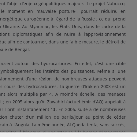
t l’objet d’enjeux géopolitiques majeurs. Le projet Nabucco,
r le moment en mauvaise posture-, pourrait réduire, en
nergétique européenne à l’égard de la Russie ; ce qui prend
n Ukraine. Au Myanmar, les États Unis, dans le cadre de la
ations diplomatiques afin de nuire à l’approvisionnement
duc afin de contourner, dans une faible mesure, le détroit de
baie de Bengal.
osent autour des hydrocarbures. En effet, c’est une cible
symboliquement les intérêts des puissances. Même si une
isionnement d’une région, de nombreuses attaques peuvent
les cours des hydrocarbures. La guerre d’Irak en 2003 est un
ent alors multiplié par 4. À moindre échelle, des menaces
 ; en 2005 alors qu’Al Zawahiri (actuel émir d’AQ) appelait à
 baril prit instantanément 1$. En 2006, suite à de nombreuses
tion chuter d’un million de barils/jour au point de céder
cain à l’Angola. La même année, Al Qaeda tenta, sans succès,
aoudite). À l’époque, si une attaque à la bombe d’importance