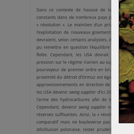
Dans ce contexte de hausse de la demande, d
constants dans de nombreux pays producteurs, l
« révolution ». Le maintien d’un prix élevé du
l’exploitation de nouveaux gisements. Les USA
devraient, selon certains analystes, dépasser l
pu remettre en question l’équilibre des force
flotte. Cependant, les USA devrait maintenir
pression sur le régime iranien au sujet du nucléa
pourvoyeur de premier ordre en brut à faible c
proximité du détroit d’Ormuz est également cruc
approvisionnements en direction de la Chine en 
les USA devenir
swing supplier
d’ici 2020. Dans c
l’arme des hydrocarbures afin de léser certai
Cependant, devenir
swing supplier
nécessite de 
réserves suffisantes. Ainsi, la « révolution du 
comparatif mais ne bouleverse pas les équilibr
désillusion polonaise, rester prudent quant au