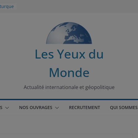
 turque
t
lit
s de la
Les Yeux du
seaux
Monde
tional
Actualité internationale et géopolitique
S
NOS OUVRAGES
RECRUTEMENT
QUI SOMMES