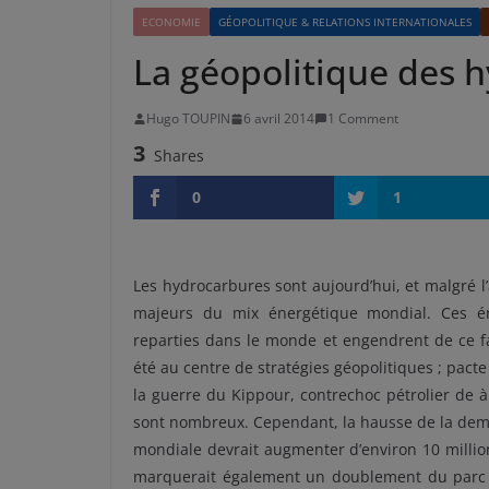
ECONOMIE
GÉOPOLITIQUE & RELATIONS INTERNATIONALES
La géopolitique des 
Hugo TOUPIN
6 avril 2014
1 Comment
3
Shares
0
1
Les hydrocarbures sont aujourd’hui, et malgré l
majeurs du mix énergétique mondial. Ces éner
reparties dans le monde et engendrent de ce f
été au centre de stratégies géopolitiques ; pact
la guerre du Kippour, contrechoc pétrolier de à
sont nombreux. Cependant, la hausse de la dem
mondiale devrait augmenter d’environ 10 millions
marquerait également un doublement du parc a