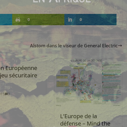
0
0
Alstom dans le viseur de General Electric
on Européenne
njeu sécuritaire
015
0
L’Europe de la
défense – Mind the