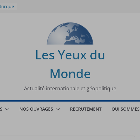
 turque
t
lit
s de la
Les Yeux du
seaux
Monde
tional
Actualité internationale et géopolitique
S
NOS OUVRAGES
RECRUTEMENT
QUI SOMMES