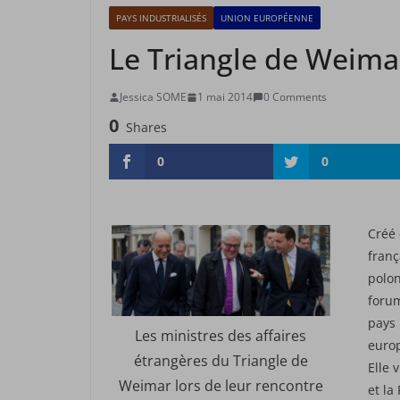
PAYS INDUSTRIALISÉS
UNION EUROPÉENNE
Le Triangle de Weima
Jessica SOME
1 mai 2014
0 Comments
0
Shares
0
0
Créé 
franç
polon
forum
pays 
Les ministres des affaires
europ
étrangères du Triangle de
Elle 
Weimar lors de leur rencontre
et la