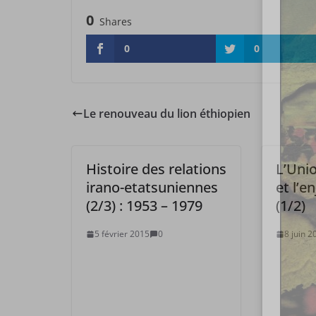
0
Shares
0
0
Le renouveau du lion éthiopien
Histoire des relations
L’Uni
irano-etatsuniennes
et l’e
(2/3) : 1953 – 1979
(1/2)
5 février 2015
0
8 juin 2