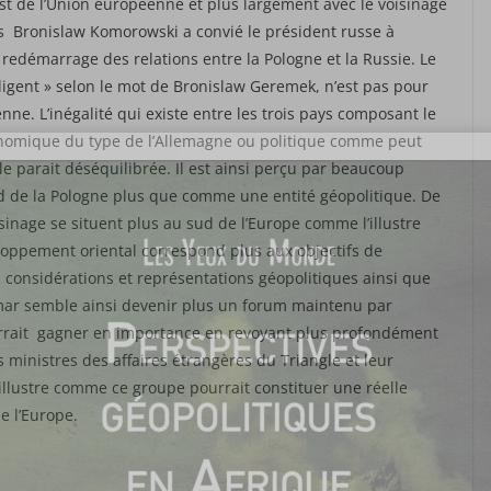
t de l’Union européenne et plus largement avec le voisinage
ais Bronislaw Komorowski a convié le président russe à
redémarrage des relations entre la Pologne et la Russie. Le
ligent » selon le mot de Bronislaw Geremek, n’est pas pour
ne. L’inégalité qui existe entre les trois pays composant le
onomique du type de l’Allemagne ou politique comme peut
le parait déséquilibrée. Il est ainsi perçu par beaucoup
 de la Pologne plus que comme une entité géopolitique. De
sinage se situent plus au sud de l’Europe comme l’illustre
loppement oriental correspond plus aux objectifs de
considérations et représentations géopolitiques ainsi que
mar semble ainsi devenir plus un forum maintenu par
ourrait gagner en importance en revoyant plus profondément
es ministres des affaires étrangères du Triangle et leur
illustre comme ce groupe pourrait constituer une réelle
de l’Europe.