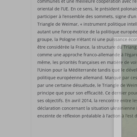
communes et une meilleure coopération avec l’es
oriental de l’UE. En ce sens, le président polon
participer à l’ensemble des sommets, signe d’un 
Triangle de Weimar, « instrument politique intel
autant une force motrice de la politique européen
groupe, la Pologne n’étant ni une puissance éc
être considérée la France, la structure du Triang
comme une approche franco-allemande à l’égard
même, les priorités françaises en matière de voi
l’Union pour la Méditerranée tandis que le déve
politique européenne allemand. Marqué par ces 
par une certaine désuétude, le Triangle de Wei
principe que pour son efficacité. Ce dernier p
ses objectifs. En avril 2014, la rencontre entre l
déclaration concernant la situation ukrainienne 
enceinte de réflexion préalable à l’action à l’est 