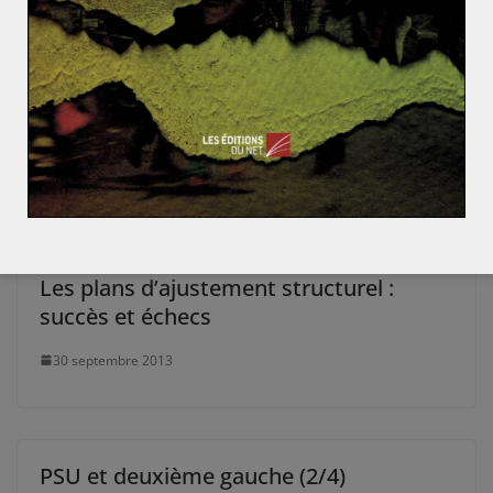
d’autres enjeux persistants,
que nous détaillerons dans
une troisième partie.
Khorasan : l’autre principale cible de la coalition en S
yrie
Le pape François au Sri Lanka
Les plans d’ajustement structurel :
succès et échecs
30 septembre 2013
PSU et deuxième gauche (2/4)