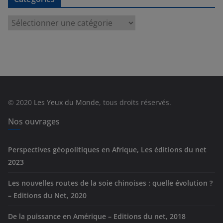
C
a
t
é
g
o
r
© 2020
Les Yeux du Monde
, tous droits réservés.
i
e
Nos ouvrages
s
Perspectives géopolitiques en Afrique, Les éditions du net
2023
Les nouvelles routes de la soie chinoises : quelle évolution ?
– Editions du Net, 2020
De la puissance en Amérique – Editions du net, 2018