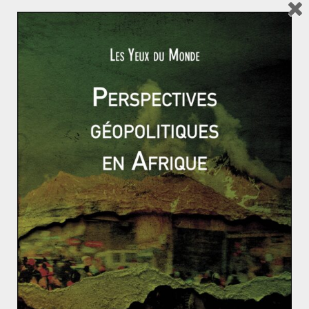
également panaméricain.
Nous sommes donc entrés, depuis quelques années,
dans une troisième ère de relations panaméricaine :
celle du bilatéralisme. Mercosur, ALBA, CAFTA,
UNASUR
voire ALENA et OEA (l’Organisation des Etats
Américains) n’ont plus qu’un sens politique, mais de
moins en moins économique. Chavez, volontiers
offensif contre les Etats-Unis dans ses discours
politiques, ne s’est pas privé de faire de son « ennemi »
le premier acheteur de son pétrole vénézuélien. Il faut
dire que la transition politique aux Etats-Unis, avec le
départ d’un Bush ne marchant guère dans les pas de la
ZLEA voulue par son père, et l’arrivée d’un Obama plus
ouvert et moins conservateur ont réduit la méfiance
réciproque entre les deux entités. D’où le
rapprochement historique récemment décidé entre les
Etats-Unis et Cuba, après des décennies d’embargo, et