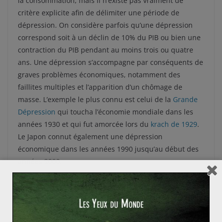
la consommation, mais il n’existe pas vraiment de
critère explicite afin de délimiter une période de
dépression. On considère parfois qu’une dépression
correspond soit à un déclin de 10% du PIB ou bien une
contraction du PIB pendant au moins trois ou quatre
ans. Une dépression s’accompagne par conséquents de
graves problèmes économiques, notamment des
faillites multiples et l’apparition d’un chômage de
masse. L’exemple le plus connu est celui de la
Grande
Dépression
qui toucha l’économie mondiale dans les
années 1930 et qui fut amorcée lors du
krach de 1929
.
Le Japon connut également une dépression
économique dans les années 1990 jusqu’au début des
années 2000.
La crise de 2008 est aujourd’hui appelée « Great
Recession » dans le monde anglophone, mais ce terme
est davantage une référence à la « Great Depression »
des années 1930 qu’à une récession.