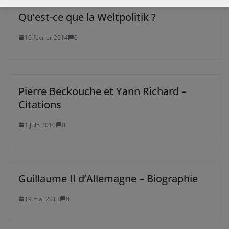
Qu’est-ce que la Weltpolitik ?
10 février 2014
0
Pierre Beckouche et Yann Richard –
Citations
1 juin 2010
0
Guillaume II d’Allemagne – Biographie
19 mai 2013
0