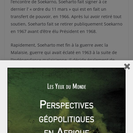
l’encontre de Soekarno, Soeharto fait signer à ce
dernier l’ « ordre du 11 mars » qui est en fait un
transfert de pouvoir, en 1966. Après lui avoir retiré tout
soutien, Soeharto fait se retirer publiquement Soekarno
en 1967 avant d’être élu Président en 1968.
Rapidement, Soeharto met fin à la guerre avec la
Malaisie, guerre qui avait éclaté en 1963 à la suite de
l’Indépendance malaisienne. Il décide également de
renouer les liens avec l’Occident et les Etats-Unis :
l’Indonésie revient au sein de l’ONU, du FMI et de la
Banque mondiale. Il offre également la possibilité aux
compagnies pétrolières étrangères d’explorer le sous-
sol indonésien. En
1975
, il ordonne, sous la
bienveillance des puissances occidentales, l’invasion du
Timor oriental, qu’il annexe en faisant exterminer un
quart de la population. Son autoritarisme fit bon
nombre de victimes, notamment chez les islamistes et