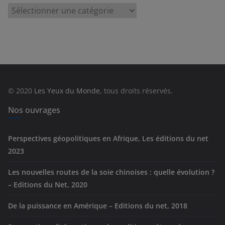
C
a
t
é
g
o
r
© 2020
Les Yeux du Monde
, tous droits réservés.
i
e
Nos ouvrages
s
Perspectives géopolitiques en Afrique, Les éditions du net
2023
Les nouvelles routes de la soie chinoises : quelle évolution ?
– Editions du Net, 2020
De la puissance en Amérique – Editions du net, 2018