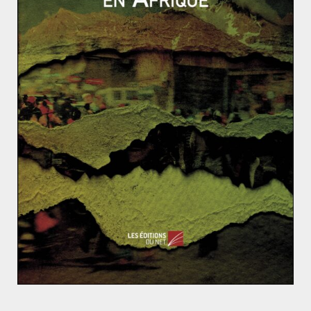
les communistes, tandis que la corruption atteignit des
sommets. Mais le pétrole fut un moyen efficace de
développer le pays (en matière de santé et d’éducation
notamment) et d’enrichir la population.
Cependant, Soeharto ne résistera pas à la crise
asiatique de 1997 : les émeutes de Jakarta de mai 1998
le pousse à la démission, le 21 mai, après 32 ans de
pouvoir. Il décède en janvier 2008, après avoir échappé
aux différentes poursuites judiciaires dont il faisait
l’objet.
Mozambique : le retour de la guerre civile ?
Le voile de retour au Parlement Turc : vers une islam
isation latente ?