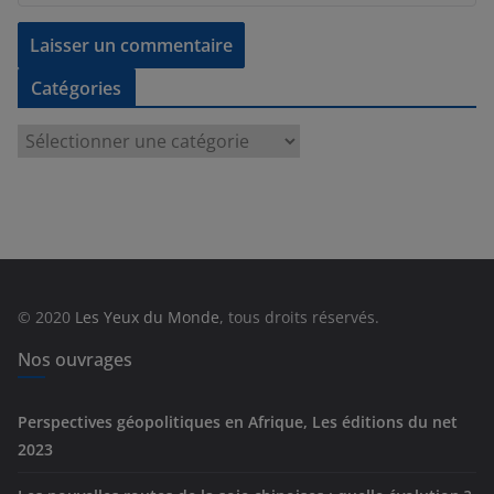
Catégories
C
a
t
é
g
o
r
© 2020
Les Yeux du Monde
, tous droits réservés.
i
e
Nos ouvrages
s
Perspectives géopolitiques en Afrique, Les éditions du net
2023