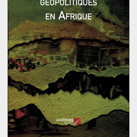
obligés de se garantir face à l’incertitude qui
prédomine dans le système international, et
notamment à cause de l’impossibilité d’identifier avec
certitude les intentions plus ou moins belliqueuses ou
pacifiques des autres Etats. Dans ce contexte, seul le
recours à des moyens de défense jugés suffisants
permet à chaque Etat d’assurer sa
survie.
A ce sujet,
Waltz est le premier à énoncer le principe de «
self-
help
» renvoyant à l’idée que dans un système
anarchique, les unités qui le composent ne peuvent
compter que sur elles-mêmes et sur leurs propres
moyens pour assurer cette survie.
Waltz ira encore plus loin dans sa réflexion en
distinguant les unités fortes des unités faibles ; un Etat
étant considéré comme fort lorsqu’il influe plus sur les
autres que les autres n’influent sur lui. Cette distinction
qui souligne l’importance des grandes puissances au