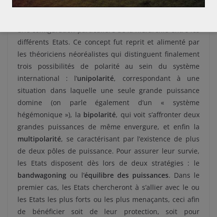
sein du système internationale est également utilisée
par Waltz pour fonder le concept de
polarité
, désignant
une configuration particulière de la hiérarchie entre les
différents Etats. Ce concept fut reprit et alimenté par
les théoriciens néoréalistes qui distinguent finalement
trois possibilités de polarité au sein du système
international : l’
unipolarité
, correspondant à une
situation dans laquelle une seule grande puissance
domine (on parle également d’un « système
hégémonique »), la
bipolarité
, qui voit s’affronter deux
grandes puissances de même envergure, et enfin la
multipolarité
, se caractérisant par l’existence de plus
de deux pôles de puissance. Pour assurer leur survie,
les Etats disposent dès lors de deux stratégies : le
bandwagoning
ou l’
équilibre des puissances
. Dans le
premier cas, les Etats chercheront à s’allier avec le ou
les Etats les plus forts ou les plus menaçants, ceci afin
de bénéficier soit de leur protection, soit pour