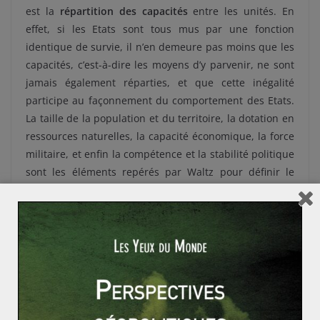
est la
répartition des capacités
entre les unités. En
effet, si les Etats sont tous mus par une fonction
identique de survie, il n’en demeure pas moins que les
capacités, c’est-à-dire les moyens d’y parvenir, ne sont
jamais également réparties, et que cette inégalité
participe au façonnement du comportement des Etats.
La taille de la population et du territoire, la dotation en
ressources naturelles, la capacité économique, la force
militaire, et enfin la compétence et la stabilité politique
sont les éléments repérés par Waltz pour définir le
concept de capacité.
Ainsi, pour les néoréalistes,
l’anarchie
n’est pas une
simple caractéristique du système international comme
pouvaient l’affirmer les réalistes classiques, mais elle
est la cause de toutes les actions étatiques entreprises
sur la scène internationale. Cette structure anarchique
créant de
l’insécurité
pour les Etats, ces derniers sont