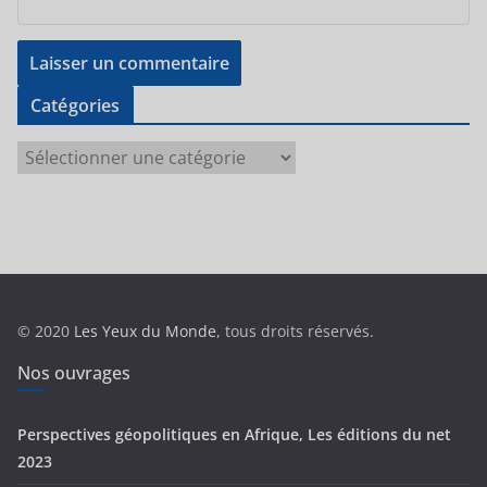
Catégories
C
a
t
é
g
o
r
© 2020
Les Yeux du Monde
, tous droits réservés.
i
e
Nos ouvrages
s
Perspectives géopolitiques en Afrique, Les éditions du net
2023