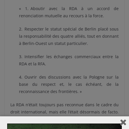
« 1. Aboutir avec la RDA à un accord de
renonciation mutuelle au recours à la force.
2. Respecter le statut spécial de Berlin placé sous
la responsabilité des quatre alliés, tout en donnant
à Berlin-Ouest un statut particulier.
3. Intensifier les échanges commerciaux entre la
RDA et la RFA.
4. Ouvrir des discussions avec la Pologne sur la
base du respect et, le cas échéant, de la
reconnaissance des frontières. »
La RDA n’était toujours pas reconnue dans le cadre du
droit international, mais elle l’était désormais de facto.
W. Brandt a marqué la fin de la doctrine Hallstein, et le
début de l’
Ostpolitik
.