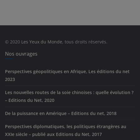
t
é
g
o
r
© 2020
Les Yeux du Monde
, tous droits réservés.
i
e
Nos ouvrages
s
Perspectives géopolitiques en Afrique, Les éditions du net
2023
Les nouvelles routes de la soie chinoises : quelle évolution ?
– Editions du Net, 2020
De la puissance en Amérique – Editions du net, 2018
Perspectives diplomatiques, les politiques étrangères au
XXIe siècle – publié aux Editions du Net, 2017