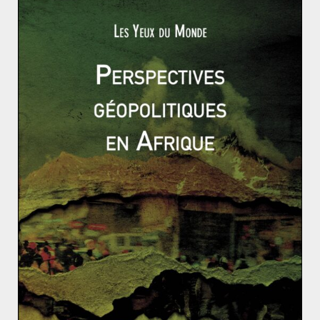
Rencontre entre Willy Brandt
(RFA) et Willi Stoph (RDA) à
Erfurt, le 19 mars 1970.
En plus de ce changement de discours, l’
Ostpolitik
s’est
matérialisée en différents moments durablement
inscrits dans l’histoire. Le plus politique est la
rencontre entre W. Brandt et Willi Stoph, président du
conseil des ministres de la RDA, d’abord le 19 mars