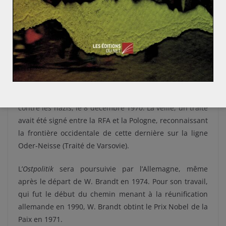
1970 à Erfurt puis le 21 mai 1970 à Kassel. Le plus
déterminant est la signature à Moscou d’un accord
dans lequel W. Brandt a reconnu «
sans restriction
l’intégrité de tous les États en Europe dans leurs frontières
actuelles
», ainsi que leur inviolabilité (12 août 1970). Le
plus symbolique est l’agenouillement à Varsovie de W.
Brandt devant un monument commémorant les
victimes juives du soulèvement du ghetto de Varsovie
contre les nazis, le 8 décembre 1970. La veille, un traité
avait été signé entre la RFA et la Pologne, reconnaissant
la frontière occidentale de cette dernière sur la ligne
Oder-Neisse (Traité de Varsovie).
L’
Ostpolitik
sera poursuivie par l’Allemagne, même
après le départ de W. Brandt en 1974. Pour son travail,
qui fut le début du chemin menant à la réunification
allemande en 1990, W. Brandt obtint le Prix Nobel de la
Paix en 1971.