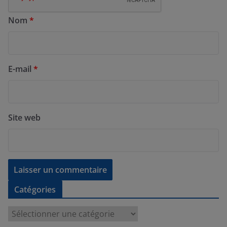
Nom
*
E-mail
*
Site web
Catégories
C
a