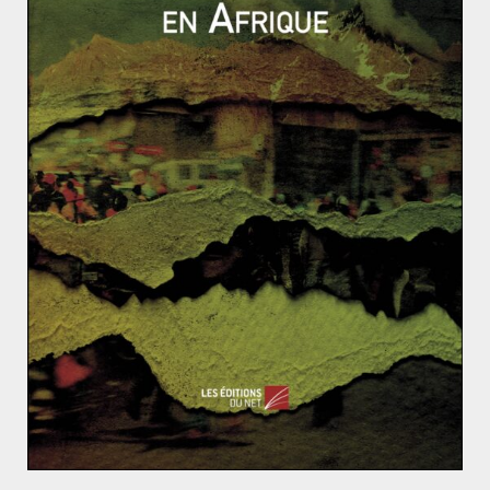
Laisser un commentaire
Votre adresse e-mail ne sera pas publiée.
Les champs
obligatoires sont indiqués avec
*
Commentaire
*