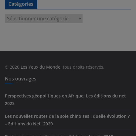
Catégories
C
a
t
é
g
o
r
© 2020
Les Yeux du Monde
, tous droits réservés.
i
e
Nos ouvrages
s
Perspectives géopolitiques en Afrique, Les éditions du net
2023
Les nouvelles routes de la soie chinoises : quelle évolution ?
– Editions du Net, 2020