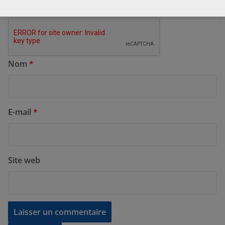
Nom
*
E-mail
*
Site web