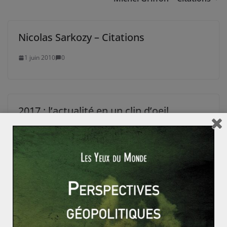
Nicolas Sarkozy – Citations
1 juin 2010
0
2017 : l’actualité en un clin d’oeil
7 janvier 2018
0
Les cycles de Juglar ou « cycles des
affaires »
14 juillet 2010
1