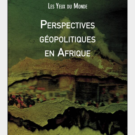
les pays africains. Pour le moment, les investissements
directs chinois sont bien accueillis par la majorité des
pays africains. Djibouti constitue une pièce maîtresse
dans le projet chinois pour l’Afrique.
Il n’en reste pas moins que Djibouti se situe dans un
espace particulièrement instable, avec de nombreux
pays voisins en guerre ou dans une précarité extrême :
Somalie, Yémen, Erythrée. Djibouti essaie en outre de
sortir d’une économie de rente qui laisse plus du tiers
de sa population au chômage. La question est de savoir
si
Djibouti sera capable de pousser son atout
géographique
pour transformer sa rente de situation
en développement réel de son économie.
Sébastien Patacq est un ancien élève de l’IEP de Lille et
titulaire de deux masters de l’Ecole des hautes études en