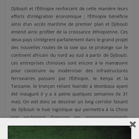
Djibouti et l’Éthiopie renforcent de cette manière leurs
efforts d’intégration économique ; l’Éthiopie bénéficie
ainsi d’un accès maritime de premier plan et Djibouti
entend ainsi profiter de la croissance éthiopienne. Ces
deux pays s’intègrent parfaitement dans le grand projet
des nouvelles routes de la soie qui se prolonge sur le
continent africain du nord au sud à partir de Djibouti.
Les entreprises chinoises sont encore à la manœuvre
pour construire ou moderniser des infrastructures
ferroviaires passant par l’Éthiopie, le Kenya et la
Tanzanie, le tronçon reliant Nairobi à Mombasa ayant
été inauguré il y a à peine quelques semaines (le 31
mai). On voit donc se dessiner un long corridor faisant
de Djibouti le hub logistique qui permettra à la Chine
non seulement d’assurer ses approvisionnements
énergétiques et en minerais, mais aussi de lui garantir
des débouchés pour ses produits manufacturés dans