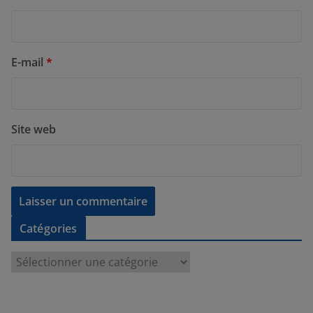
E-mail
*
Site web
Catégories
C
a
t
é