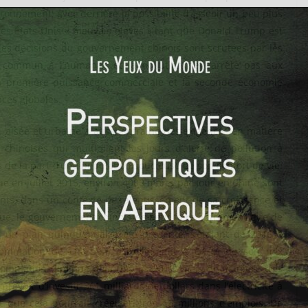
ronnement, avec derrière la possibilité d’asseoir un peu plus
es États-Unis « mauvais élèves » tant que Donald Trump est
, les décisions du gouvernement chinois sont scrutées par les
n commun à l’humanité et la pollution ne s’arrête pas aux
 la première puissance commerciale et la seconde économie
ces globales.
, aisée et urbaine a aussi entraîné des exigences en matière
s chinoises qui multiplient les jours d’alerte de pollution a
 de la part d’une population soucieuse de son confort de vie.
ue en juillet 2015, environ 4000 morts par jour en Chine sont
ents, dans un contexte de ralentissement de sa croissance et
e, le gouvernement chinois ne peut faire autrement que de
 un plan quinquennal a été présenté, s’étalant de 2016 à
sommation de charbon, actuellement à 64 % de son mix
nsommation diminue déjà depuis 2013, mais de manière très
prévoit d’investir 361 milliards de dollars dans l’électricité à
t que cela pourrait créer environ 13 millions d’emplois. De