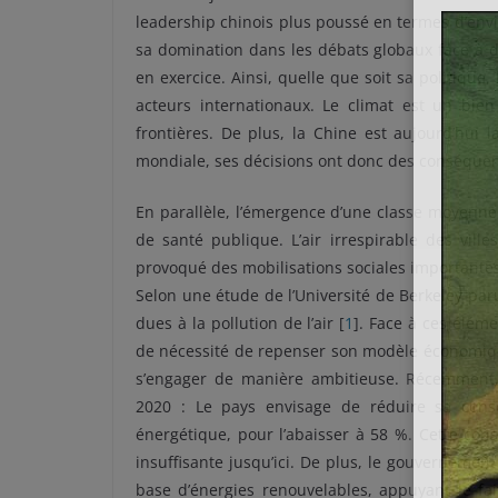
leadership chinois plus poussé en termes d’envi
sa domination dans les débats globaux face à d
en exercice. Ainsi, quelle que soit sa politique
acteurs internationaux. Le climat est un bie
frontières. De plus, la Chine est aujourd’hui
mondiale, ses décisions ont donc des conséquen
En parallèle, l’émergence d’une classe moyenne
de santé publique. L’air irrespirable des ville
provoqué des mobilisations sociales importantes
Selon une étude de l’Université de Berkeley par
dues à la pollution de l’air [
1
]. Face à ces élém
de nécessité de repenser son modèle économiqu
s’engager de manière ambitieuse. Récemment,
2020 : Le pays envisage de réduire sa con
énergétique, pour l’abaisser à 58 %. Cette co
insuffisante jusqu’ici. De plus, le gouvernement 
base d’énergies renouvelables, appuyant le fai