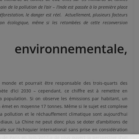
n de la pollution de l’air – l’Inde est passée à la première place
déforestation, le danger est réel. Actuellement, plusieurs facteurs
on écologique, même si les retombées de cette reconversion
 environnementale,
monde et pourrait être responsable des trois-quarts des
ète d’ici 2030 – cependant, ce chiffre est à remettre en
a population. Si on observe les émissions par habitant, un
 émet en moyenne 17 tonnes. Même si le sujet est complexe
 la pollution et le réchauffement climatique sont aujourd’hui
diaux. La Chine ne peut donc plus se doter d’ambitions de
e sur l’échiquier international sans prise en considération
s de Paris en juin 2017 a de plus ouvert la perspective d’un