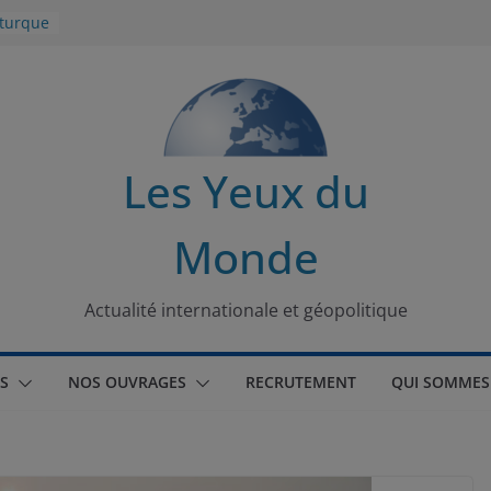
 turque
t
lit
s de la
Les Yeux du
seaux
Monde
tional
Actualité internationale et géopolitique
S
NOS OUVRAGES
RECRUTEMENT
QUI SOMMES