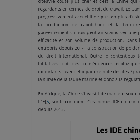
d’œuvre coûte plus cher et c’est la Chine qu
regardants en termes de droit du travail. Le Ca
progressivement accueilli de plus en plus d’us
la production de caoutchouc et la teinture
gouvernement chinois peut ainsi amorcer une p
efficacité et son volume de production. Dans
entrepris depuis 2014 la construction de polder
du droit international. Outre le contentieux t
initiatives ont des conséquences écologiques
importants, avec celui par exemple des îles Spra
la survie de la faune marine et donc à la régulat
En Afrique, la Chine s’investit de manière soute
IDE[
5
] sur le continent. Ces mêmes IDE ont conn
depuis 2015.