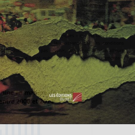
5 % d’énergies non fossiles dans son mix énergétique d’ici
’ailleurs sur un élargissement des parts de marché dans ce
ndial d’énergie solaire en 2016 – et l’éolien, mais surtout
 dans ce passage à une Chine « plus verte », est d’amorcer une
ers les innovations technologiques – qui est une faiblesse
eu est aussi de relancer la croissance car des conditions
triés chinois à ne pas revenir, dissuadent les travailleurs
s dépenses de santé publique importantes qui augmentent
transition est inévitable, elle prendra aussi du temps, peu
t chinoises.