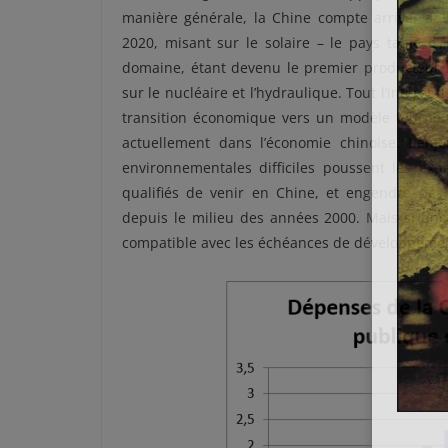
manière générale, la Chine compte arriver à 1
2020, misant sur le solaire – le pays table d
domaine, étant devenu le premier producteur mo
sur le nucléaire et l’hydraulique. Tout l’intérêt
transition économique vers un modèle tourné v
actuellement dans l’économie chinoise. L’enj
environnementales difficiles poussent les expa
qualifiés de venir en Chine, et engendre de
depuis le milieu des années 2000. Mais si une 
compatible avec les échéances de développemen