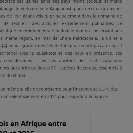
i déplace ses usines dans des pays moins coûteux et moins
mbodge, le Vietnam ou le Bangladesh pour ne citer qu’eux ont
ines de leur géant voisin, principalement dans le domaine de
 de textile : des activités extrêmement polluantes. Le
olitique environnementale nationale tout en conservant son
 la même région, en mer de Chine méridionale, la Chine a
s[
4
] pour agrandir des îles ne lui appartenant pas au regard
erritorial avec la quasi-totalité des pays en présence, ces
 considérables : ces îles abritent des récifs coralliens
tleys qui abrite quelques 571 espèces de coraux, essentiels à
ion du climat.
nue même si elle ne représente pour l’instant que 0,6 % des
u un ralentissement en 2014 pour repartir à la hausse