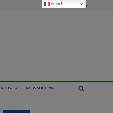
French
 NOUS?
NOUS SOUTENIR