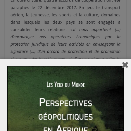
En Côte d’Ivoire, quatre accords de coopération ont été
paraphés le 22 décembre 2017. En jeu, le transport
aérien, la jeunesse, les sports et la culture, domaines
dans lesquels les deux pays se sont engagés à
consolider leurs relations. «
Il nous appartient (…)
d’encourager nos opérateurs économiques par la
protection juridique de leurs activités en envisageant la
signature (…) d’un accord de protection et de promotion
réciproque des investissements et d’un accord pour éviter la
double imposition
», a complété Alassane Ouattara. La
Côte d’Ivoire a des cartes à jouer. Le pays, qui projette
d’atteindre l’émergence à l’horizon 2020, souhaite
notamment que les acteurs qataris l’aident à mobiliser
entre 55 et 60 milliards de francs CFA afin de financer
son grand Plan national de développement 2016-2020,
dont 60 % seront confiés au secteur privé. «
Je n’ai aucun
doute que les dynamiques entrepreneurs et les hommes
d’affaires qataris sauront saisir les opportunités d’affaire