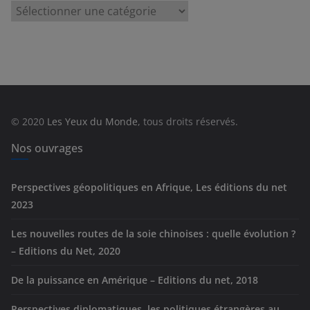
C
a
t
é
g
o
r
© 2020
Les Yeux du Monde
, tous droits réservés.
i
e
Nos ouvrages
s
Perspectives géopolitiques en Afrique, Les éditions du net
2023
Les nouvelles routes de la soie chinoises : quelle évolution ?
– Editions du Net, 2020
De la puissance en Amérique – Editions du net, 2018
Perspectives diplomatiques, les politiques étrangères au