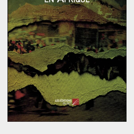
en Côte d’Ivoire
», a encore déclaré le chef d’État ivoirien
devant son homologue.
Le pays a des cartes à jouer, donc, mais aussi des
atouts à faire valoir. Locomotive de la sous-région, sa
croissance économique «
devrait se situer autour du taux
très appréciable de 8 % en 2017, en dépit des fortes
tensions internes et de la baisse des cours du cacao
», a
ainsi estimé
Alassane Ouattara lors de son allocution
de fin d’année devant ses compatriotes
. Si la chute du
cours du cacao de plus de 40 % a grevé les marges de
manœuvre financières de la Côte d’Ivoire, l’économie
ivoirienne «
se porte globalement bien, est solide et
résiliente
», a encore estimé le président de la première
puissance économique de l’UEMOA. Il a rappelé les
grands chantiers en cours et succès des mois écoulés :
poursuite des travaux de la première ligne du métro
d’Abidjan, tenue de grands événements sur le territoire