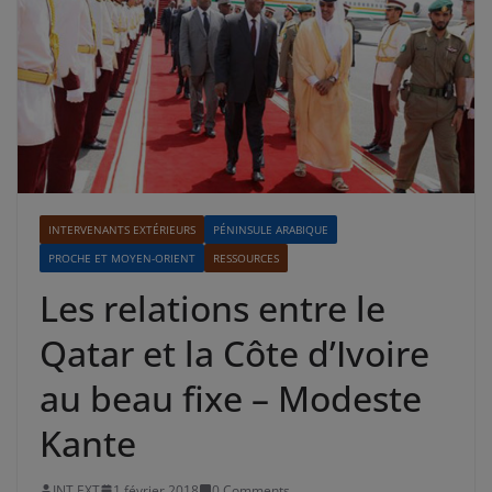
INTERVENANTS EXTÉRIEURS
PÉNINSULE ARABIQUE
PROCHE ET MOYEN-ORIENT
RESSOURCES
Les relations entre le
Qatar et la Côte d’Ivoire
au beau fixe – Modeste
Kante
INT EXT
1 février 2018
0 Comments