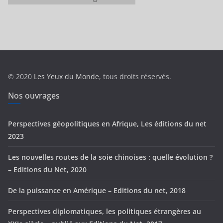
a
t
é
g
o
r
© 2020
Les Yeux du Monde
, tous droits réservés.
i
e
Nos ouvrages
s
Perspectives géopolitiques en Afrique, Les éditions du net
2023
Les nouvelles routes de la soie chinoises : quelle évolution ?
– Editions du Net, 2020
De la puissance en Amérique – Editions du net, 2018
Perspectives diplomatiques, les politiques étrangères au