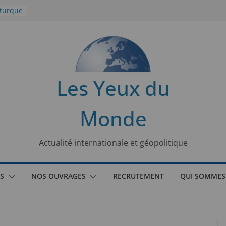
 turque
t
lit
s de la
Les Yeux du
seaux
Monde
tional
Actualité internationale et géopolitique
S
NOS OUVRAGES
RECRUTEMENT
QUI SOMMES