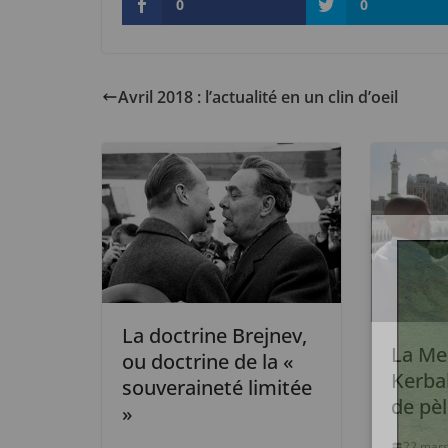
0
0
Avril 2018 : l’actualité en un clin d’oeil
La doctrine Brejnev,
La Me
ou doctrine de la «
Kerbal
souveraineté limitée
de pèl
»
22 mars