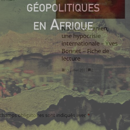
Nucléaire iranien,
une hypocrisie
internationale – Yves
Bonnet – Fiche de
lecture
15 juillet 2017
0
 champs obligatoires sont indiqués avec
*