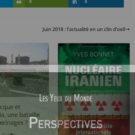
0
0
Juin 2018 : l’actualité en un clin d’oeil
cque et
a, une bataille
erinages ?
 2018
0