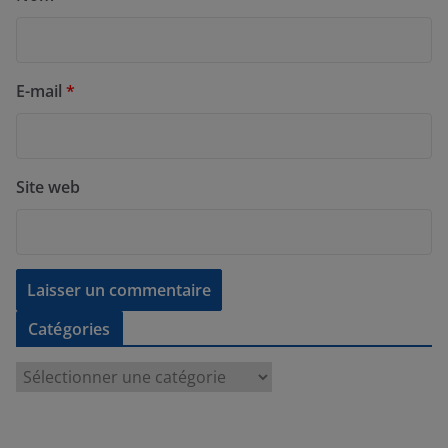
E-mail
*
Site web
Catégories
C
a
t