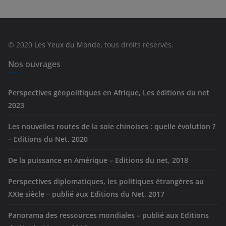
é
g
o
r
© 2020
Les Yeux du Monde
, tous droits réservés.
i
e
Nos ouvrages
s
Perspectives géopolitiques en Afrique, Les éditions du net
2023
Les nouvelles routes de la soie chinoises : quelle évolution ?
– Editions du Net, 2020
De la puissance en Amérique – Editions du net, 2018
Perspectives diplomatiques, les politiques étrangères au
XXIe siècle – publié aux Editions du Net, 2017
Panorama des ressources mondiales – publié aux Editions