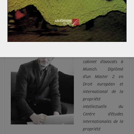
Reste à savoir si Donald Trump sera mener une
diplomatie plus subtile afin de défendre efficacement
les intérêts des géants de la Silicon Valley…
Damien Sabathié
« Damien Sabathié
est juriste PI en
cabinet d’avocats à
Munich. Diplômé
d’un Master 2 en
Droit européen et
international de la
propriété
intellectuelle du
Centre d’études
internationales de la
propriété