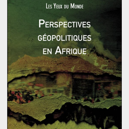
intellectuelle bénéficiera à la majorité de ses
entreprises nationales. En d’autres termes, lorsque son
économie reposera principalement sur la connaissance
et non plus sur l’imitation. D’ici là, la Chine renforcera
graduellement les instruments de sa politique de
propriété intellectuelle, en recherchant l’équilibre avec
son développement économique… à son rythme.
S’il ne fait aucun doute que les Etats-Unis ont toute
légitimité à vouloir défendre les intérêts de leurs
entreprises high-tech, l’instrument contendant que
constitue la hausse des droits de douanes n’est
certainement pas le plus efficace.
Selon Paul Goldstein,
professeur de droit de propriété intellectuelle à
l’université de Stanford, «
Traiter le problème du pillage
des droits de PI américains en Chine par des sanctions
commerciales équivaut à pratiquer une opération
microchirurgicale à l’aide d’un marteau de forgeron
»
[4]
.