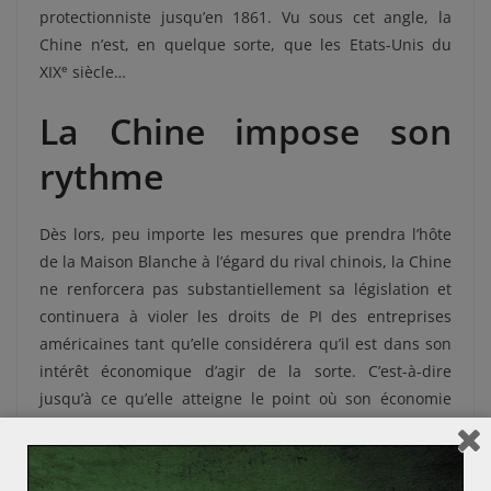
protectionniste jusqu’en 1861.
Vu sous cet angle, la
Chine n’est, en quelque sorte, que les Etats-Unis du
e
XIX
siècle…
La Chine impose son
rythme
Dès lors, peu importe les mesures que prendra l’hôte
de la Maison Blanche à l’égard du rival chinois, la Chine
ne renforcera pas substantiellement sa législation et
continuera à violer les droits de PI des entreprises
américaines tant qu’elle considérera qu’il est dans son
intérêt économique d’agir de la sorte. C’est-à-dire
jusqu’à ce qu’elle atteigne le point où son économie
nationale pâtit plus des contrefacteurs locaux qu’elle
n’en tire d’avantages. Certainement, quand un niveau
élevé de protection des droits de propriété