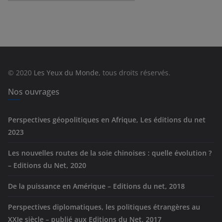
a
t
é
g
o
r
© 2020
Les Yeux du Monde
, tous droits réservés.
i
e
Nos ouvrages
s
Perspectives géopolitiques en Afrique, Les éditions du net
2023
Les nouvelles routes de la soie chinoises : quelle évolution ?
– Editions du Net, 2020
De la puissance en Amérique – Editions du net, 2018
Perspectives diplomatiques, les politiques étrangères au
XXIe siècle – publié aux Editions du Net, 2017