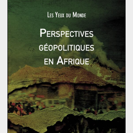
de la Nouvelle-Calédonie, le corps électoral est réduit
aux seuls « citoyens néocalédoniens ». Cette
citoyenneté calédonienne constituant le corolaire du
« destin commun » en ce qu’elle transcende les origines
ethniques pour rassembler tous les Néocalédoniens
dans un même ensemble politique.
Parce qu’il organise les dispositions nécessaires à une
décolonisation pacifique, laissant le choix du maintien
ou de la sortie, l’Accord de Nouméa a posé les
premières pierres d’une décolonisation démocratique,
responsabilisante et jetant un regard apaisé vers le
passé. À n’en pas douter, il constitue un moment fort
pour la République française. Un moment de foi, de
raison et de lucidité, motivé par l’ambition d’un projet
commun positif et inclusif. Un moment en rupture avec
les décolonisations précédentes, dont certaines,
toujours nourrie par la tristesse et la rancœur,