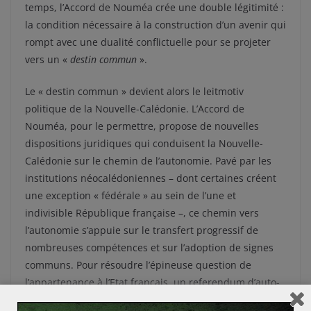
temps, l’Accord de Nouméa crée une double légitimité :
la condition nécessaire à la construction d’un avenir qui
rompt avec une dualité conflictuelle pour se projeter
vers un «
destin commun
».
Le « destin commun » devient alors le leitmotiv
politique de la Nouvelle-Calédonie. L’Accord de
Nouméa, pour le permettre, propose de nouvelles
dispositions juridiques qui conduisent la Nouvelle-
Calédonie sur le chemin de l’autonomie. Pavé par les
institutions néocalédoniennes – dont certaines créent
une exception « fédérale » au sein de l’une et
indivisible République française –, ce chemin vers
l’autonomie s’appuie sur le transfert progressif de
nombreuses compétences et sur l’adoption de signes
communs. Pour résoudre l’épineuse question de
l’appartenance à l’Etat français, un referendum d’auto-
détermination est acté. Toutefois, pour décider du sort