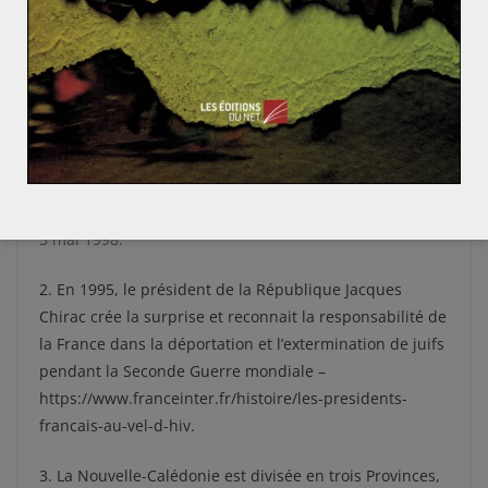
entravent tout débat constructif. Un moment, enfin, qui
conclut sur une note d’espoir et de concorde un des
chapitres les plus douloureux de l’histoire de France.
Bastien VANDENDYCK
Notes :
1. Accord sur la Nouvelle-Calédonie signé à Nouméa le
5 mai 1998.
2. En 1995, le président de la République Jacques
Chirac crée la surprise et reconnait la responsabilité de
la France dans la déportation et l’extermination de juifs
pendant la Seconde Guerre mondiale –
https://www.franceinter.fr/histoire/les-presidents-
francais-au-vel-d-hiv.
3. La Nouvelle-Calédonie est divisée en trois Provinces,