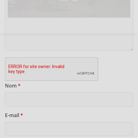
Nom
*
E-mail
*