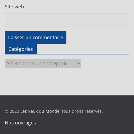
Site web
Catégories
C
a
t
é
g
o
r
© 2020
Les Yeux du Monde
, tous droits réservés.
i
e
Nos ouvrages
s