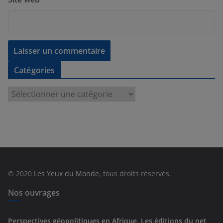
Catégories
C
a
t
é
g
o
r
© 2020
Les Yeux du Monde
, tous droits réservés.
i
e
Nos ouvrages
s
Perspectives géopolitiques en Afrique, Les éditions du net