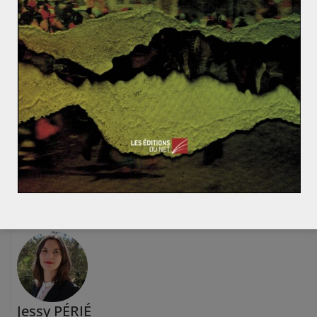
Éditions Atlande
25 €
Le cyberespace géorgien pris pour cible : Tbilissi acc
use Moscou
Quelle soutenabilité pour la société moderne ? [1/4]
Chapitre I : Des conditions matérielles d’existence vu
lnérables
Jessy PÉRIÉ