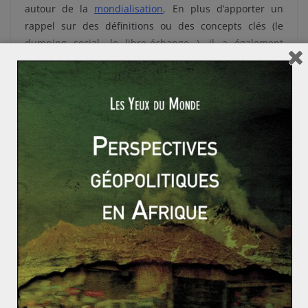
autour de la
mondialisation
. En plus d’apporter un
rappel sur des définitions ou des concepts clés (le
dumping social, le libre-échange…), il a également
l’avantage d’aborder des notions plus rares, des acteurs
méconnus mais qui ont leur pertinence. Il s’agit ainsi
d’un moyen de consolider ses acquis mais aussi
d’enrichir ses connaissances. Cela offre par exemple la
possibilité de fournir des
exemples originaux
en
dissertation, et de se démarquer.
Informations :
La mondialisation en question – 1000 articles pour
comprendre
Sous la direction de Philippe Lemarchand
640 pages