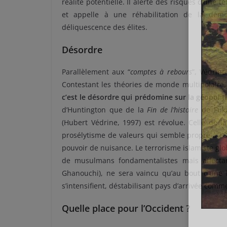
réalité potentielle. Il alerte des risques d’une te
et appelle à une réhabilitation de la démo
déliquescence des élites.
Désordre
Parallèlement aux “
comptes à rebours
”, Védrin
Contestant les théories de monde multipolaire,
c’est le désordre qui prédomine sur la géopoli
d’Huntington que de la
Fin de l’histoire
de Fuku
(Hubert Védrine, 1997) est révolue. Celle de l
prosélytisme de valeurs qui semble propre à l’O
pouvoir de nuisance. Le terrorisme islamiste glo
de musulmans fondamentalistes mais affecta
Ghanouchi), ne sera vaincu qu’au bout d’une l
s’intensifient, déstabilisant pays d’arrivée comm
Quelle place pour l’Occident ?