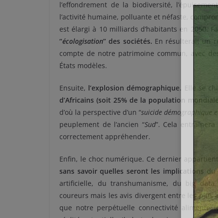
l’effondrement de la biodiversité, l’épuiseme
l’activité humaine, polluante et néfaste, compro
est élargi à 10 milliards d’habitants en 2050. Fa
“
écologisation
” des sociétés.
En résulterait un r
compte de notre patrimoine commun, avec des
États modèles.
Ensuite,
l’explosion démographique.
Elle se chi
d’Africains (soit 25% de la population mondia
d’où la perspective d’un “
suicide démographique 
peuplement de l’ancien “
Sud
”. Cela entraînera
correctement appréhender.
Enfin, le choc numérique. Ce dernier appartie
sans savoir quelles seront les implications
du d
artificielle, du transhumanisme, du big data,
coureurs mais les avis divergent entre les plus 
que notre perpétuelle connectivité alimente le