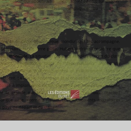
lle situation qui aboutirait à
“une dictature de tous sur chacun”
cratie représentative – tâche compliquée, au vu de la
e plante le décor géopolitique mondial qui les accompagne.
 unipolaire ou de terre plate, Hubert Védrine considère que
tique mondiale
. La situation présente est plus proche du
clash
yama. L’hégémonie totale de l’“
hyperpuissance
” américaine
a Chine s’affirme économiquement et militairement, sans le
ccident. La Russie revient sur la scène et fait preuve de son
balisé à implantation locale, perpétré par une petite minorité
nt la grande majorité des musulmans “normaux” (Rached
ongue lutte interne à l’islam. Les mouvements migratoires
e pays de départ et de transit.