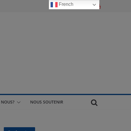
French
 NOUS?
NOUS SOUTENIR