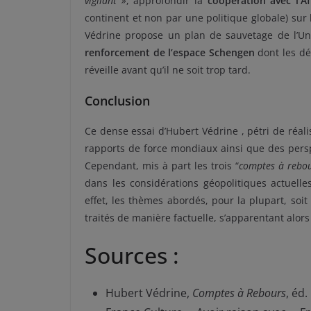
vigilant »
, approfondir la
coopération avec l’Af
continent et non par une politique globale) sur 
Védrine propose un plan de sauvetage de l’Un
renforcement de l’espace Schengen
dont les déf
réveille avant qu’il ne soit trop tard.
Conclusion
Ce dense essai d’Hubert Védrine , pétri de réal
rapports de force mondiaux ainsi que des perspe
Cependant, mis à part les trois “
comptes à rebo
dans les considérations géopolitiques actuelle
effet, les thèmes abordés, pour la plupart, soit
traités de manière factuelle, s’apparentant alor
Sources :
Hubert Védrine,
Comptes à Rebours
, éd