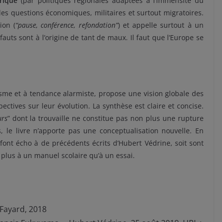
rique
(par politiques régionales adaptées à l’immensité du
les questions économiques, militaires et surtout migratoires.
ion (
“pause, conférence, refondation”
) et appelle surtout à un
auts sont à l’origine de tant de maux. Il faut que l’Europe se
isme et à tendance alarmiste, propose une vision globale des
ctives sur leur évolution. La synthèse est claire et concise.
urs
” dont la trouvaille ne constitue pas non plus une rupture
s, le livre n’apporte pas une conceptualisation nouvelle. En
 font écho à de précédents écrits d’Hubert Védrine, soit sont
s plus à un manuel scolaire qu’à un essai.
. Fayard, 2018