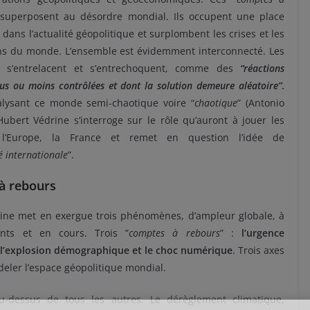
 superposent au désordre mondial. Ils occupent une place
 dans l’actualité géopolitique et surplombent les crises et les
ns du monde. L’ensemble est évidemment interconnecté. Les
 s’entrelacent et s’entrechoquent, comme des
“réactions
us ou moins contrôlées et dont la solution demeure aléatoire”
.
lysant ce monde semi-chaotique voire “
chaotique
” (Antonio
Hubert Védrine s’interroge sur le rôle qu’auront à jouer les
, l’Europe, la France et remet en question l’idée de
internationale
”.
à rebours
ine met en exergue trois phénomènes, d’ampleur globale, à
ents et en cours. Trois ”
comptes à rebours
” :
l’urgence
 l’explosion démographique et le choc numérique
. Trois axes
deler l’espace géopolitique mondial.
u-dessus de tous les autres. Le dérèglement climatique,