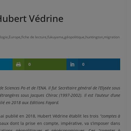
Hubert Védrine
logie
,
Europe
,
fiche de lecture
,
fukuyama
,
géopolitique
,
huntington
,
migration
0
0
Sciences Po et de l’ENA. Il fut Secrétaire général de l’Elysée sous
étrangères sous Jacques Chirac (1997-2002). Il est l’auteur d’une
lié en 2018 aux Editions Fayard.
ai publié en 2018, Hubert Védrine établit les trois
“comptes à
aux dont la prise en compte, impérative, va s’imposer dans
érations géopolitiques et géoéconomiques. Ces
“comptes à