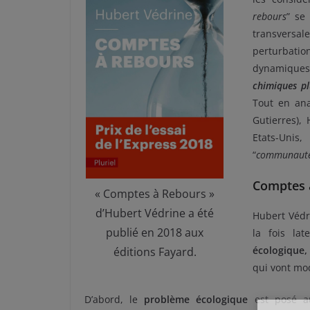
rebours
” se
transversale
perturbatio
dynamiques
chimiques pl
Tout en ana
Gutierres), 
Etats-Unis
“
communauté 
Comptes 
« Comptes à Rebours »
d’Hubert Védrine a été
Hubert Védr
publié en 2018 aux
la fois lat
écologique,
éditions Fayard.
qui vont mo
D’abord, le
problème écologique
est posé a