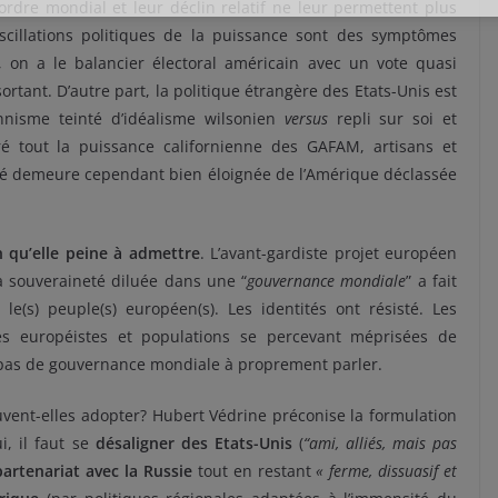
dre mondial et leur déclin relatif ne leur permettent plus
oscillations politiques de la puissance sont des symptômes
, on a le balancier électoral américain avec un vote quasi
rtant. D’autre part, la politique étrangère des Etats-Unis est
ionnisme teinté d’idéalisme wilsonien
versus
repli sur soi et
ré tout la puissance californienne des GAFAM, artisans et
é
demeure cependant bien éloignée de l’Amérique déclassée
n qu’elle peine à admettre
. L’avant-gardiste projet européen
a souveraineté diluée dans une “
gouvernance mondiale
” a fait
(s) peuple(s) européen(s). Les identités ont résisté. Les
tes européistes et populations se percevant méprisées de
y a pas de gouvernance mondiale à proprement parler.
uvent-elles adopter? Hubert Védrine préconise la formulation
i, il faut se
désaligner des Etats-Unis
(
“ami, alliés, mais pas
partenariat avec la Russie
tout en restant
« ferme, dissuasif et