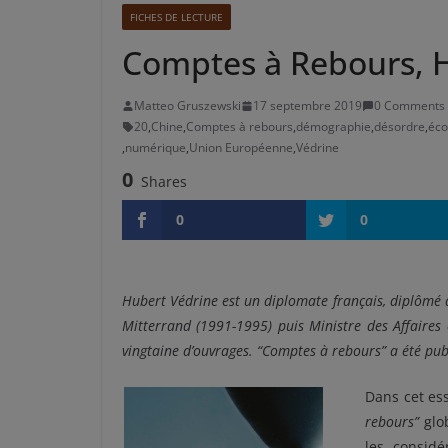
FICHES DE LECTURE
Comptes à Rebours, 
Matteo Gruszewski
17 septembre 2019
0 Comments
20
,
Chine
,
Comptes à rebours
,
démographie
,
désordre
,
éco
,
numérique
,
Union Européenne
,
Védrine
0
Shares
0
0
Hubert Védrine est un diplomate français, diplômé de 
Mitterrand (1991-1995) puis Ministre
des Affaires 
vingtaine d’ouvrages. “Comptes à rebours” a été pub
Dans cet ess
rebours”
glob
les consid