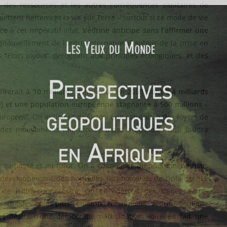
nt des ressources et les autres conséquences sanitaires de
mettent nettement la vie sur Terre – surtout si ce mode de vie
ce à cet impératif vital,
Védrine anticipe sans l’affirmer une
enouvellement de l’ordre international autour de la prise en
 “
Etats voyous
” dérogeant aux principes écologiques, et des
ffrerait à
10 milliards d’individus en 2050 dont 2,4 milliards
le) et une population européenne stagnante à 500 millions
–
européen
”. On assistera
de facto
à une saturation des foyers de
 des mouvements migratoires massifs et étalés qu’il faudra
nt au passé et au futur. On a conscience du phénomène mais
éveloppement des nouvelles technologies, de l’intelligence
 de l’ultra-connectivité. On en aperçoit des signes avant-
alarmistes et les plus confiants. Néanmoins, Védrine souligne
s désirs d’une démocratie participative, voire en fait une