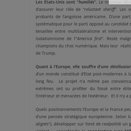
Les Etats-Unis sont “
humiliés
”.
Le nouveau désor
d’assurer leur rôle de “
reluctant sheriff
”. Les 
probants de l’angoisse américaine. D’une part
systématique pour le parti opposé au candidat so
tenaillée entre multilatéralisme et intervent
isolationnisme de l’“
America first
”. Reste malg
champions du choc numérique. Mais leur réalit
de Trump.
Quant à l’Europe, elle souffre d’une désillusio
d’un monde constitué d’Etat post-modernes à l
long feu. Le projet n’a même pas convaincu le
extrêmes ont su profiter du fossé entre éli
l’intérieur et menacées de l’extérieur. Et il n’
Quels positionnements l’Europe et la France pe
d’une pensée stratégique européenne. Selon lu
alignés”
), développer sur fond de
realpolitik
un