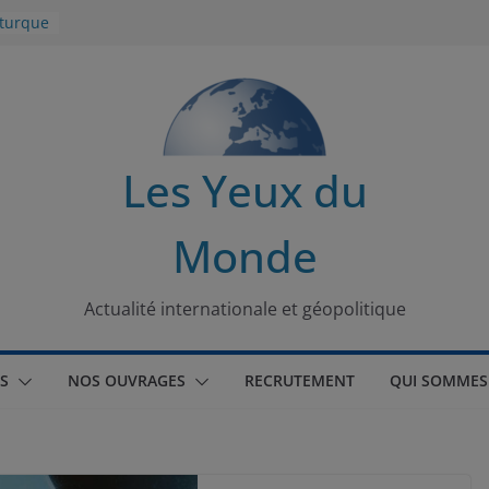
 turque
t
lit
s de la
Les Yeux du
seaux
Monde
tional
Actualité internationale et géopolitique
S
NOS OUVRAGES
RECRUTEMENT
QUI SOMMES